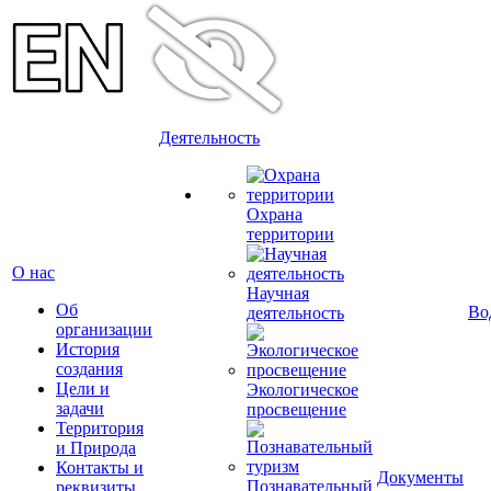
Деятельность
Охрана
территории
О нас
Научная
Об
Во
деятельность
организации
История
создания
Цели и
Экологическое
задачи
просвещение
Территория
и Природа
Контакты и
Документы
Познавательный
реквизиты