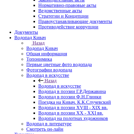
Нормативно-правовые акты
Ведомственные акты
Стратегии и Концепции
Правоустанавливающие документы
Противодействие коррупции
Документы
Водопад Кивач
Назад
Водопад Кивач
Общая информация
Топонимика
Первые цветные фото водопада
Фотографии водопада
Водопад в искусстве
Назад
Водопад в искусстве
Водопад в поэзии Г.Р.Державина
Водопад в поэзии Ф.Н.Глинки
Поездка на Кивач. К.К.Случевский
Водопад в поэзии XVIII - XIX вв.
Водопад в поэзии XX - XXI вв.
Водопад на полотнах художников
Водопад в литературе
Смотреть он-лайн