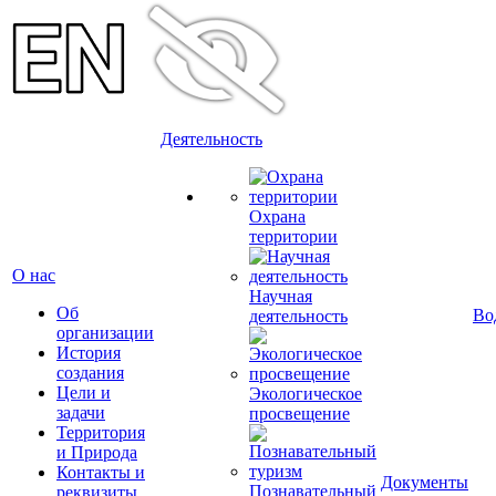
Деятельность
Охрана
территории
О нас
Научная
Об
Во
деятельность
организации
История
создания
Цели и
Экологическое
задачи
просвещение
Территория
и Природа
Контакты и
Документы
Познавательный
реквизиты