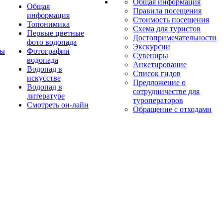
Общая информация
Общая
Правила посещения
информация
Стоимость посещения
Топонимика
Схема для туристов
Первые цветные
Достопримечательности
фото водопада
Экскурсии
ты
Фотографии
Сувениры
водопада
Анкетирование
Водопад в
Список гидов
искусстве
Предложение о
Водопад в
сотрудничестве для
литературе
туроператоров
Смотреть он-лайн
Обращение с отходами