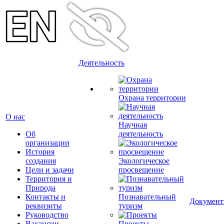
Деятельность
Охрана территории
О нас
Научная
Об
деятельность
организации
История
создания
Экологическое
Цели и задачи
просвещение
Территория и
Природа
Контакты и
Познавательный
Докумен
реквизиты
туризм
Руководство
Вакансии
Проекты