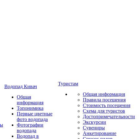
Туристам
Водопад Кивач
Общая информация
Общая
Правила посещения
информация
Стоимость посещения
Топонимика
Схема для туристов
Первые цветные
Достопримечательности
фото водопада
Экскурсии
ты
Фотографии
Сувениры
водопада
Анкетирование
Водопад в
Список гидов