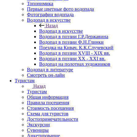
Топонимика
Первые цветные фото водопада
Фотографии водопада
Водопад в искусстве
Назад
Водопад в искусстве
Водопад в поэзии Г.Р.Державина
Водопад в поэзии Ф.Н.Глинки
Поездка на Кивач. К.К.Случевский
Водопад в поэзии XVIII - XIX вв.
Водопад в поэзии XX - XXI вв.
Водопад на полотнах художников
Водопад в литературе
Смотреть он-лайн
Туристам
Назад
Туристам
Общая информация
Правила посещения
Стоимость посещения
Схема для туристов
Достопримечательности
Экскурсии
Сувениры
Анкетирование