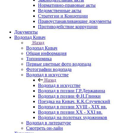
Нормативно-правовые акты
Ведомственные акты
Стратегии и Концепции
Правоустанавливающие документы
Противодействие коррупции
Документы
Водопад Кивач
Назад
Водопад Кивач
Общая информация
Топонимика
Первые цветные фото водопада
Фотографии водопада
Водопад в искусстве
Назад
Водопад в искусстве
Водопад в поэзии Г.Р.Державина
Водопад в поэзии Ф.Н.Глинки
Поездка на Кивач. К.К.Случевский
Водопад в поэзии XVIII - XIX вв.
Водопад в поэзии XX - XXI вв.
Водопад на полотнах художников
Водопад в литературе
Смотреть он-лайн