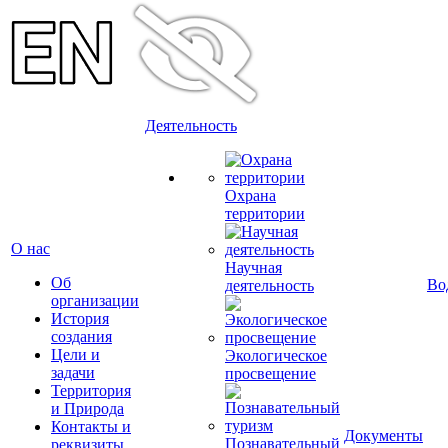
Деятельность
Охрана
территории
О нас
Научная
Об
Во
деятельность
организации
История
создания
Цели и
Экологическое
задачи
просвещение
Территория
и Природа
Контакты и
Документы
Познавательный
реквизиты