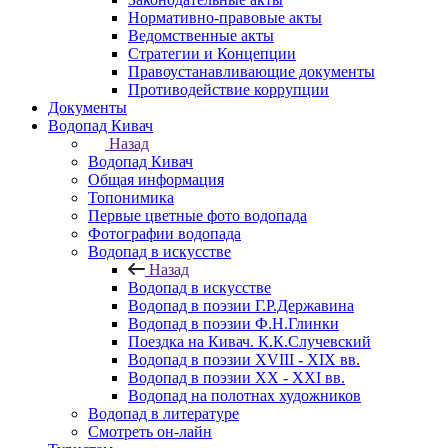
Нормативно-правовые акты
Ведомственные акты
Стратегии и Концепции
Правоустанавливающие документы
Противодействие коррупции
Документы
Водопад Кивач
Назад
Водопад Кивач
Общая информация
Топонимика
Первые цветные фото водопада
Фотографии водопада
Водопад в искусстве
Назад
Водопад в искусстве
Водопад в поэзии Г.Р.Державина
Водопад в поэзии Ф.Н.Глинки
Поездка на Кивач. К.К.Случевский
Водопад в поэзии XVIII - XIX вв.
Водопад в поэзии XX - XXI вв.
Водопад на полотнах художников
Водопад в литературе
Смотреть он-лайн