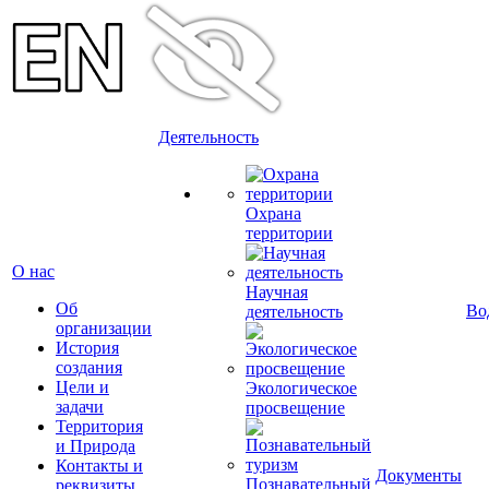
Деятельность
Охрана
территории
О нас
Научная
Об
Во
деятельность
организации
История
создания
Цели и
Экологическое
задачи
просвещение
Территория
и Природа
Контакты и
Документы
Познавательный
реквизиты