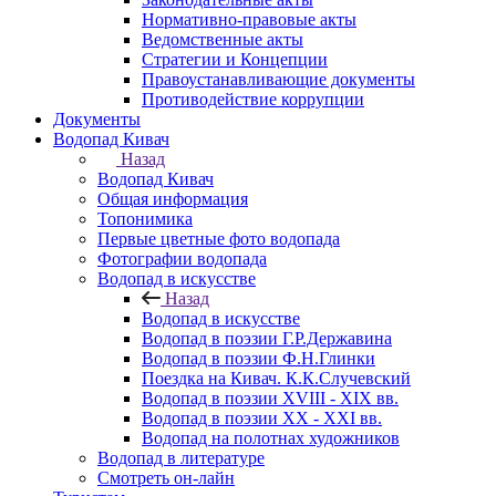
Нормативно-правовые акты
Ведомственные акты
Стратегии и Концепции
Правоустанавливающие документы
Противодействие коррупции
Документы
Водопад Кивач
Назад
Водопад Кивач
Общая информация
Топонимика
Первые цветные фото водопада
Фотографии водопада
Водопад в искусстве
Назад
Водопад в искусстве
Водопад в поэзии Г.Р.Державина
Водопад в поэзии Ф.Н.Глинки
Поездка на Кивач. К.К.Случевский
Водопад в поэзии XVIII - XIX вв.
Водопад в поэзии XX - XXI вв.
Водопад на полотнах художников
Водопад в литературе
Смотреть он-лайн