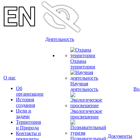
Деятельность
Охрана
территории
О нас
Научная
Об
Во
деятельность
организации
История
создания
Цели и
Экологическое
задачи
просвещение
Территория
и Природа
Контакты и
Документы
Познавательный
реквизиты