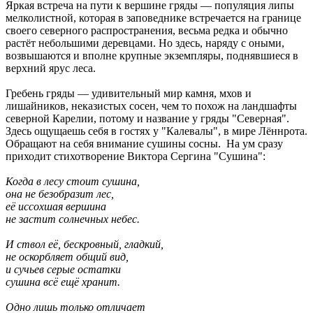
Яркая встреча на пути к вершине гряды — популяция липы
мелколистной, которая в заповеднике встречается на границе
своего северного распространения, весьма редка и обычно
растёт небольшими деревцами. Но здесь, наряду с оными,
возвышаются и вполне крупные экземпляры, поднявшиеся в
верхний ярус леса.
Гребень гряды — удивительный мир камня, мхов и
лишайников, неказистых сосен, чем то похож на ландшафты
северной Карелии, потому и название у гряды "Северная".
Здесь ощущаешь себя в гостях у "Калевалы", в мире Лённрота.
Обращают на себя внимание сушины сосны. На ум сразу
приходит стихотворение Виктора Сергина "Сушина":
Когда в лесу стоит сушина,
она не безобразит лес,
её иссохшая вершина
не застит солнечных небес.
И ствол её, бескровный, гладкий,
не оскорбляет общий вид,
и сучьев серые остатки
сушина всё ещё хранит.
Одно лишь только отличает