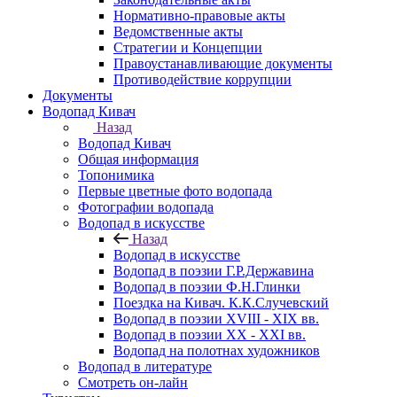
Нормативно-правовые акты
Ведомственные акты
Стратегии и Концепции
Правоустанавливающие документы
Противодействие коррупции
Документы
Водопад Кивач
Назад
Водопад Кивач
Общая информация
Топонимика
Первые цветные фото водопада
Фотографии водопада
Водопад в искусстве
Назад
Водопад в искусстве
Водопад в поэзии Г.Р.Державина
Водопад в поэзии Ф.Н.Глинки
Поездка на Кивач. К.К.Случевский
Водопад в поэзии XVIII - XIX вв.
Водопад в поэзии XX - XXI вв.
Водопад на полотнах художников
Водопад в литературе
Смотреть он-лайн