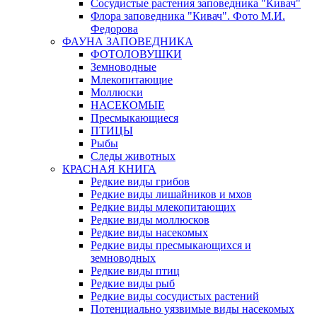
Сосудистые растения заповедника "Кивач"
Флора заповедника "Кивач". Фото М.И.
Федорова
ФАУНА ЗАПОВЕДНИКА
ФОТОЛОВУШКИ
Земноводные
Млекопитающие
Моллюски
НАСЕКОМЫЕ
Пресмыкающиеся
ПТИЦЫ
Рыбы
Следы животных
КРАСНАЯ КНИГА
Редкие виды грибов
Редкие виды лишайников и мхов
Редкие виды млекопитающих
Редкие виды моллюсков
Редкие виды насекомых
Редкие виды пресмыкающихся и
земноводных
Редкие виды птиц
Редкие виды рыб
Редкие виды сосудистых растений
Потенциально уязвимые виды насекомых