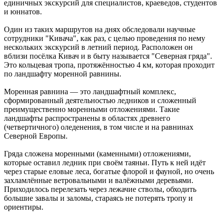
единичных экскурсий для специалистов, краеведов, студентов
и юннатов.
Один из таких маршрутов на днях обследовали научные
сотрудники "Кивача", как раз, с целью проведения по нему
нескольких экскурсий в летний период. Расположен он
вблизи посёлка Кивач и в быту называется "Северная гряда".
Это кольцевая тропа, протяжённостью 4 км, которая проходит
по ландшафту моренной равнины.
Моренная равнина — это ландшафтный комплекс,
сформированный деятельностью ледников и сложенный
преимущественно моренными отложениями. Такие
ландшафты распространены в областях древнего
(четвертичного) оледенения, в том числе и на равнинах
Северной Европы.
Гряда сложена моренными (каменными) отложениями,
которые оставил ледник при своём таяньи. Путь к ней идёт
через старые еловые леса, богатые флорой и фауной, но очень
захламлённые ветровальными и валёжными деревьями.
Приходилось перелезать через лежачие стволы, обходить
большие завалы и заломы, стараясь не потерять тропу и
ориентиры.