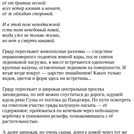
её от братии лесной:
всех ветер клонит и качает,
её ж обходит стороной.
И в этой позе неподвижной
есть тот неведомый покой,
когда уже не только жизни,
но нет и смерти никакой.
Гряду пересекают живописные разломы — следствие
неравномерного поднятия земной коры, после снятия
ледниковой нагрузки, в массе встречаются одиночные
крупные валуны, оставленные ледником на поверхности. И
везде везде вокруг — царство лишайников! Каких только
видов, цветов и форм здесь ни встретишь...
Гряду пересекает и широкая центральная просека
заповедника, по ней можно спуститься до дороги, идушей
вдоль реки Суны от посёлка до Пандозера. По пути осмотреть
на отвесном участке гряды валунную насыпь — её
содержимое; пробежаться по кочечкам через небольшую
корбочку в понижении рельефа, познакомившись с её
растительностью.
А далее широкая, но очень сырая, дорога домой через тот же