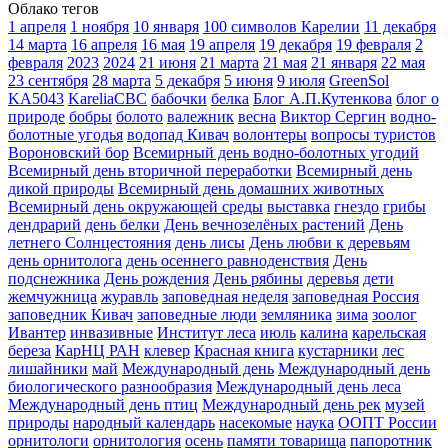
Облако тегов
1 апреля
1 ноября
10 января
100 символов Карелии
11 декабря
14 марта
16 апреля
16 мая
19 апреля
19 декабря
19 февраля
2
февраля
2023
2024
21 июня
21 марта
21 мая
21 января
22 мая
23 сентября
28 марта
5 декабря
5 июня
9 июля
GreenSol
KA5043
KareliaCBC
бабочки
белка
Блог А.П.Кутенкова
блог о
природе
бобры
болото
валежник
весна
Виктор Сергин
водно-
болотные угодья
водопад Кивач
волонтеры
вопросы туристов
Вороновский бор
Всемирный день водно-болотных угодий
Всемирный день вторичной переработки
Всемирный день
дикой природы
Всемирный день домашних животных
Всемирный день окружающей среды
выставка
гнездо
грибы
дендрарий
день белки
День вечнозелёных растений
День
летнего Солнцестояния
день лисы
День любви к деревьям
день орнитолога
день осеннего равноденствия
День
подснежника
День рождения
День рябины
деревья
дети
жемчужница
журавль
заповедная неделя
заповедная Россия
заповедник Кивач
заповедные люди
земляника
зима
зоолог
Ивантер
инвазивные
Институт леса
июль
калина
карельская
береза
КарНЦ РАН
клевер
Красная книга
кустарники
лес
лишайники
май
Международный день
Международный день
биологического разнообразия
Международный день леса
Международный день птиц
Международный день рек
музей
природы
народный календарь
насекомые
наука
ООПТ России
орнитологи
орнитология
осень
памяти товарища
папоротник