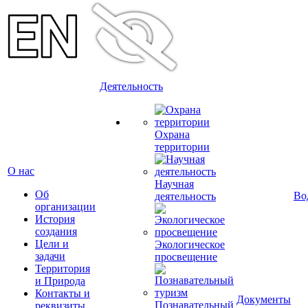
Деятельность
Охрана
территории
О нас
Научная
Об
Во
деятельность
организации
История
создания
Цели и
Экологическое
задачи
просвещение
Территория
и Природа
Контакты и
Документы
Познавательный
реквизиты