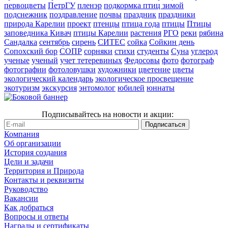
первоцветы
ПетрГУ
пленэр
подкормка птиц зимой
подснежник
поздравление
почвы
праздник
праздники
природа Карелии
проект
птенцы
птица года
птицы
Птицы
заповедника Кивач
птицы Карелии
растения
РГО
реки
рябина
Сандалка
сентябрь
сирень
СИТЕС
сойка
Сойкин день
Сопохский бор
СОПР
сорняки
стихи
студенты
Суна
углерод
ученые
ученый
учет тетеревиных
Федосовы
фото
фотограф
фотографии
фотоловушки
художники
цветение
цветы
экологический календарь
экологическое просвещение
экотуризм
экскурсия
энтомолог
юбилей
юннаты
Подписывайтесь на новости и акции:
Компания
Об организации
История создания
Цели и задачи
Территория и Природа
Контакты и реквизиты
Руководство
Вакансии
Как добраться
Вопросы и ответы
Награды и сертификаты