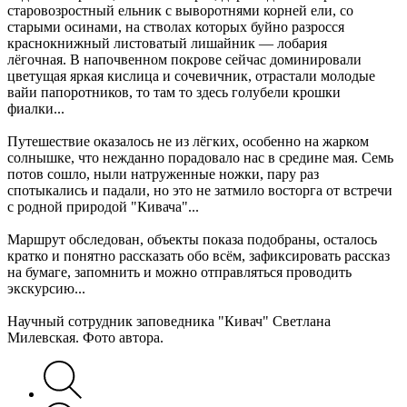
старовозростный ельник с выворотнями корней ели, со
старыми осинами, на стволах которых буйно разросся
краснокнижный листоватый лишайник — лобария
лёгочная. В напочвенном покрове сейчас доминировали
цветущая яркая кислица и сочевичник, отрастали молодые
вайи папоротников, то там то здесь голубели крошки
фиалки...
Путешествие оказалось не из лёгких, особенно на жарком
солнышке, что нежданно порадовало нас в средине мая. Семь
потов сошло, ныли натруженные ножки, пару раз
спотыкались и падали, но это не затмило восторга от встречи
с родной природой "Кивача"...
Маршрут обследован, объекты показа подобраны, осталось
кратко и понятно рассказать обо всём, зафиксировать рассказ
на бумаге, запомнить и можно отправляться проводить
экскурсию...
Научный сотрудник заповедника "Кивач" Светлана
Милевская. Фото автора.