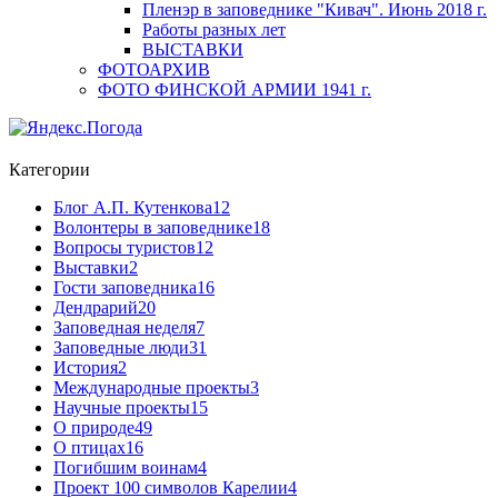
Пленэр в заповеднике "Кивач". Июнь 2018 г.
Работы разных лет
ВЫСТАВКИ
ФОТОАРХИВ
ФОТО ФИНСКОЙ АРМИИ 1941 г.
Категории
Блог А.П. Кутенкова
12
Волонтеры в заповеднике
18
Вопросы туристов
12
Выставки
2
Гости заповедника
16
Дендрарий
20
Заповедная неделя
7
Заповедные люди
31
История
2
Международные проекты
3
Научные проекты
15
О природе
49
О птицах
16
Погибшим воинам
4
Проект 100 символов Карелии
4