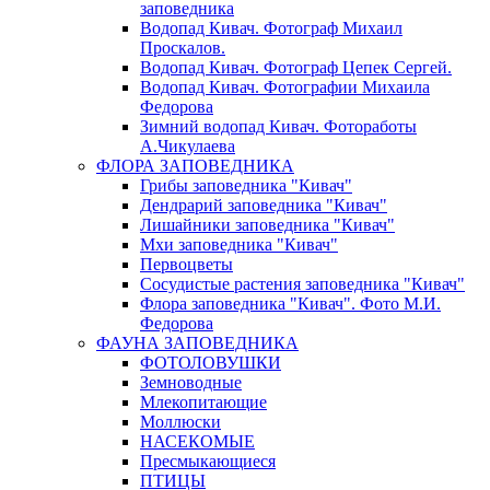
заповедника
Водопад Кивач. Фотограф Михаил
Проскалов.
Водопад Кивач. Фотограф Цепек Сергей.
Водопад Кивач. Фотографии Михаила
Федорова
Зимний водопад Кивач. Фотоработы
А.Чикулаева
ФЛОРА ЗАПОВЕДНИКА
Грибы заповедника "Кивач"
Дендрарий заповедника "Кивач"
Лишайники заповедника "Кивач"
Мхи заповедника "Кивач"
Первоцветы
Сосудистые растения заповедника "Кивач"
Флора заповедника "Кивач". Фото М.И.
Федорова
ФАУНА ЗАПОВЕДНИКА
ФОТОЛОВУШКИ
Земноводные
Млекопитающие
Моллюски
НАСЕКОМЫЕ
Пресмыкающиеся
ПТИЦЫ