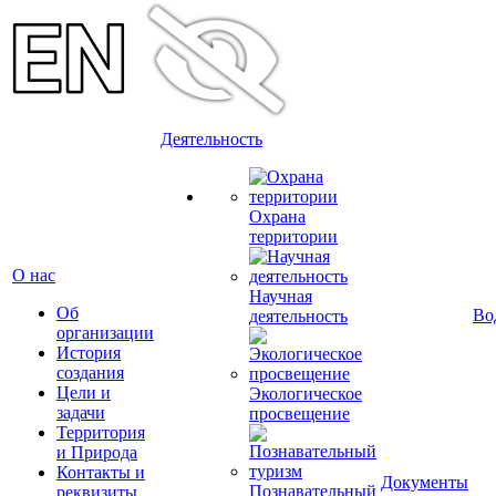
Деятельность
Охрана
территории
О нас
Научная
Об
Во
деятельность
организации
История
создания
Цели и
Экологическое
задачи
просвещение
Территория
и Природа
Контакты и
Документы
Познавательный
реквизиты