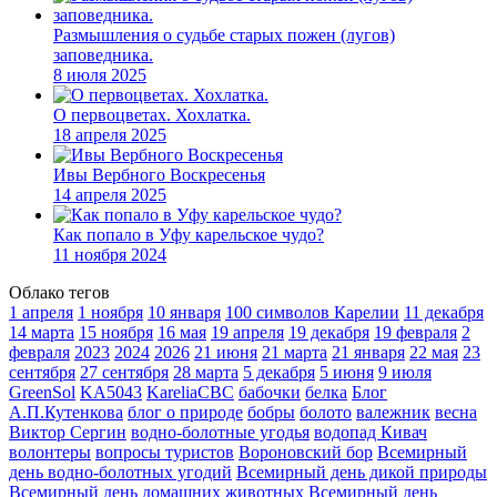
Размышления о судьбе старых пожен (лугов)
заповедника.
8 июля 2025
О первоцветах. Хохлатка.
18 апреля 2025
Ивы Вербного Воскресенья
14 апреля 2025
Как попало в Уфу карельское чудо?
11 ноября 2024
Облако тегов
1 апреля
1 ноября
10 января
100 символов Карелии
11 декабря
14 марта
15 ноября
16 мая
19 апреля
19 декабря
19 февраля
2
февраля
2023
2024
2026
21 июня
21 марта
21 января
22 мая
23
сентября
27 сентября
28 марта
5 декабря
5 июня
9 июля
GreenSol
KA5043
KareliaCBC
бабочки
белка
Блог
А.П.Кутенкова
блог о природе
бобры
болото
валежник
весна
Виктор Сергин
водно-болотные угодья
водопад Кивач
волонтеры
вопросы туристов
Вороновский бор
Всемирный
день водно-болотных угодий
Всемирный день дикой природы
Всемирный день домашних животных
Всемирный день