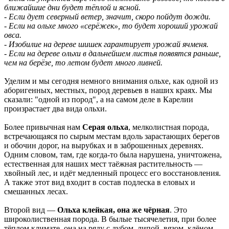
ближайшие дни будет тёплой и ясной.
- Если дует северный ветер, значит, скоро пойдут дожди.
- Если на ольхе много «серёжек», то будет хороший урожай
овса.
- Изобилие на дереве шишек гарантирует урожай ячменя.
- Если на дереве ольхи в дальнейшем листья появятся раньше,
чем на берёзе, то летом будет много ливней.
Уделим и мы сегодня немного внимания ольхе, как одной из
аборигенных, местных, пород деревьев в наших краях. Мы
сказали: "одной из пород", а на самом деле в Карелии
произрастает два вида ольхи.
Более привычная нам
Серая ольха
, мелколистная порода,
встречающаяся по сырым местам вдоль зарастающих берегов
и обочин дорог, на вырубках и в заброшенных деревнях.
Одним словом, там, где когда-то была нарушена, уничтожена,
естественная для наших мест таёжная растительность —
хвойный лес, и идёт медленный процесс его восстановления.
А также этот вид входит в состав подлеска в еловых и
смешанных лесах.
Второй вид —
Ольха клейкая, она же чёрная
. Это
широколиственная порода. В былые тысячелетия, при более
тёплом климате, она на ряду с дубом, липой, вязом, клёном