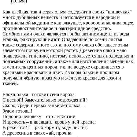
(Ольха)
Как клейкая, так и серая ольха содержит в своих "шишечках"
много дубильных веществ и используется в народной и
официальной медицине как вяжущее, кровоостанавливающее,
противовоспалительное и бактерицидное средство.
Симбионтами ольхи являются грибы актиномицеты из рода
Frankia, фиксирующие азот. Опадающие по осени листья
также содержат много азота, поэтому ольха обогащает этим
элементом почву, на которой растёт. Древесина ольхи мало
подвержена гниению, поэтому используется для подводных и
подземных сооружений, а также для изготовления мебели как
заменитель ценных пород, т.к. на воздухе окрашивается в
красивый красноватый цвет. Из коры ольхи в прошлом
получали чёрную, красную и жёлтую краски для кожи и
тканей.
Елоха-ольха - готовит сена вороха
С весной! Замечательных возрождений!
Скоро, среди первых зацветает ольха –
будем готовы!
Подобно человеку – сто лет жизни
И зрелость – в двадцать, кровь у ней красна;
В реке стоИт – рыб кормит, воду чистит,
А древесина в сваях - ай, прочна.