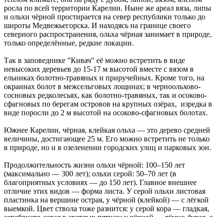
росла по всей территории Карелии. Ныне же ареал вяза, липы
и ольхи чёрной простирается на север республики только до
широты Медвежьегорска. И находясь на границе своего
северного распространения, ольха чёрная занимает в природе,
только определённые, редкие локации.
Так в заповеднике "Кивач" её можно встретить в виде
невысоких деревьев до 15-17 м высотой вместе с вязом в
ельниках болотно-травяных и приручейных. Кроме того, на
окраинах болот в межсельговых лощинах; в черноольхово-
сосновых редколесьях, как болотно-травяных, так и осоково-
сфагновых по берегам островов на крупных озёрах, изредка в
виде поросли до 2 м высотой на осоково-сфагновых болотах.
Южнее Карелии, чёрная, клейкая ольха — это дерево средней
величины, достигающее 25 м. Его можно встретить не только
в природе, но и в озеленении городских улиц и парковых зон.
Продолжительность жизни ольхи чёрной: 100–150 лет
(максимально — 300 лет); ольхи серой: 50–70 лет (в
благоприятных условиях — до 150 лет). Главное внешнее
отличие этих видов — форма листа. У серой ольхи листовая
пластинка на вершине острая, у чёрной (клейкой) — с лёгкой
выемкой. Цвет ствола тоже разнится: у серой кора — гладкая,