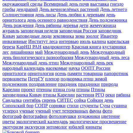
окружающей среды
Всемирный день почв
выставка
гнездо
грибы
дендрарий
День вечнозелёных растений
День летнего
Солнцестояния
день лисы
День любви к деревьям
день
орнитолога
день осеннего равноденствия
День подснежника
День рождения
День рябины
деревья
дети
жемчужница
журавль
заповедная неделя
заповедная Россия
заповедник
Кивач
заповедные люди
земляника
зима
зоолог
Ивантер
инвазивные
Институт леса
интервью
июль
калина
карельская
береза
КарНЦ РАН
квадрокоптер
Красная книга
кустарники
лес
лишайники
май
Международный день
Международный
день биологического разнообразия
Международный день леса
Международный день птиц
Международный день рек
народный календарь
насекомые
наука
ООПТ России
орнитологи
орнитология
осень
памяти товарища
папоротник
первоцветы
ПетрГУ
пленэр
подкормка птиц зимой
подснежник
поздравление
праздник
праздники
природа
Карелии
проект
птенцы
птица года
птицы
Птицы
заповедника Кивач
птицы Карелии
растения
РГО
реки
рябина
Сандалка
сентябрь
сирень
СИТЕС
сойка
Сойкин день
Сопохский бор
СОПР
сорняки
стихи
студенты
Суна
сушина
углерод
ученые
ученый
учет тетеревиных
фауна
фото
фотограф
фотографии
фотоловушки
художники
цветение
цветы
экологический календарь
экологическое просвещение
экотуризм
экскурсия
энтомолог
юбилей
юннаты