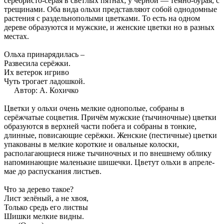
серебристо-серая в светлых пятнах; у чёрной — тёмно-бурая, с
трещинами. Оба вида ольхи представляют собой однодомные
растения с раздельнополыми цветками. То есть на одном
дереве образуются и мужские, и женские цветки но в разных
местах.
Ольха принарядилась –
Развесила серёжки.
Их ветерок игриво
Чуть трогает ладошкой.
Автор: А. Кохичко
Цветки у ольхи очень мелкие однополые, собраны в
серёжчатые соцветия. Причём мужские (тычиночные) цветки
образуются в верхней части побега и собраны в тонкие,
длинные, повисающие серёжки. Женские (пестичные) цветки
упакованы в мелкие короткие и овальные колоски,
располагающиеся ниже тычиночных и по внешнему облику
напоминающие маленькие шишечки. Цветут ольхи в апреле-
мае до распускания листьев.
Что за дерево такое?
Лист зелёный, а не хвоя,
Только средь его листвы
Шишки мелкие видны.