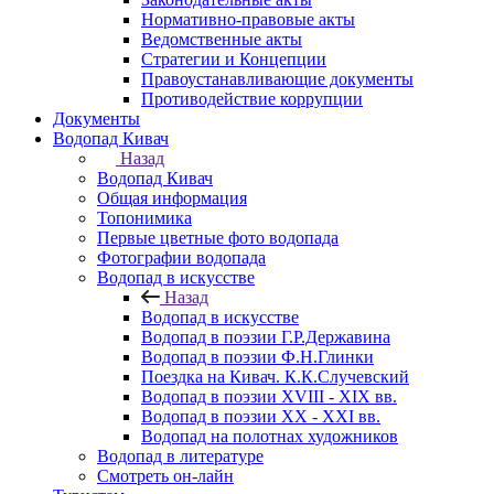
Нормативно-правовые акты
Ведомственные акты
Стратегии и Концепции
Правоустанавливающие документы
Противодействие коррупции
Документы
Водопад Кивач
Назад
Водопад Кивач
Общая информация
Топонимика
Первые цветные фото водопада
Фотографии водопада
Водопад в искусстве
Назад
Водопад в искусстве
Водопад в поэзии Г.Р.Державина
Водопад в поэзии Ф.Н.Глинки
Поездка на Кивач. К.К.Случевский
Водопад в поэзии XVIII - XIX вв.
Водопад в поэзии XX - XXI вв.
Водопад на полотнах художников
Водопад в литературе
Смотреть он-лайн