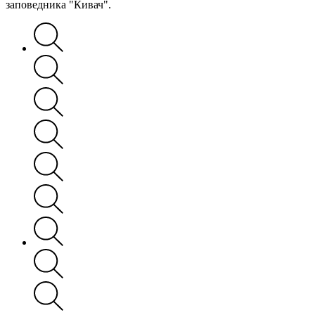
заповедника "Кивач".