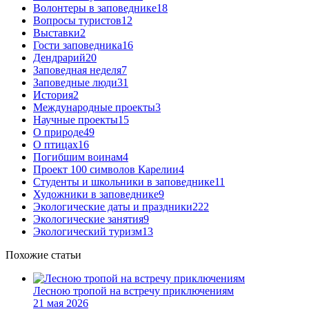
Волонтеры в заповеднике
18
Вопросы туристов
12
Выставки
2
Гости заповедника
16
Дендрарий
20
Заповедная неделя
7
Заповедные люди
31
История
2
Международные проекты
3
Научные проекты
15
О природе
49
О птицах
16
Погибшим воинам
4
Проект 100 символов Карелии
4
Студенты и школьники в заповеднике
11
Художники в заповеднике
9
Экологические даты и праздники
222
Экологические занятия
9
Экологический туризм
13
Похожие статьи
Лесною тропой на встречу приключениям
21 мая 2026