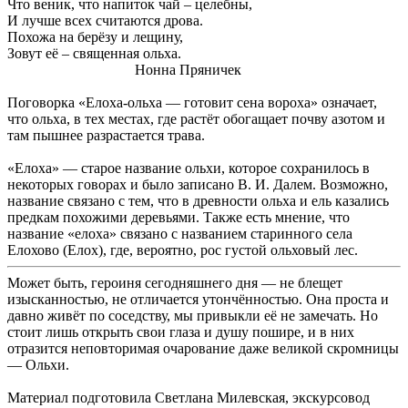
Что веник, что напиток чай – целебны,
И лучше всех считаются дрова.
Похожа на берёзу и лещину,
Зовут её – священная ольха.
Нонна Пряничек
Поговорка «Елоха-ольха — готовит сена вороха» означает,
что ольха, в тех местах, где растёт обогащает почву азотом и
там пышнее разрастается трава.
«Елоха» — старое название ольхи, которое сохранилось в
некоторых говорах и было записано В. И. Далем. Возможно,
название связано с тем, что в древности ольха и ель казались
предкам похожими деревьями. Также есть мнение, что
название «елоха» связано с названием старинного села
Елохово (Елох), где, вероятно, рос густой ольховый лес.
Может быть, героиня сегодняшнего дня — не блещет
изысканностью, не отличается утончённостью. Она проста и
давно живёт по соседству, мы привыкли её не замечать. Но
стоит лишь открыть свои глаза и душу пошире, и в них
отразится неповторимая очарование даже великой скромницы
— Ольхи.
Материал подготовила Светлана Милевская, экскурсовод