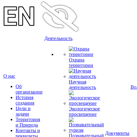
Деятельность
Охрана
территории
О нас
Научная
Об
Во
деятельность
организации
История
создания
Цели и
Экологическое
задачи
просвещение
Территория
и Природа
Контакты и
Документы
Познавательный
реквизиты