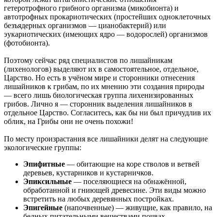
гетеротрофного грибного организма (микобионта) и
автотрофных прокариотических (простейших одноклеточных
безъядерных организмов — цианобактерий) или
эукариотических (имеющих ядро — водорослей) организмов
(фотобионта).
Поэтому сейчас ряд специалистов по лишайникам
(лихенологов) выделяют их в самостоятельное, отдельное,
Царство. Но есть в учёном мире и сторонники отнесения
лишайников к грибам, по их мнению эти создания природы
— всего лишь биологическая группа лихенизированных
грибов. Лично я — сторонник выделения лишайников в
отдельное Царство. Согласитесь, как бы ни был причудлив их
облик, на Грибы они не очень похожи!
По месту произрастания все лишайники делят на следующие
экологические группы:
Эпифитные
— обитающие на коре стволов и ветвей
деревьев, кустарников и кустарничков.
Эпиксильные
— поселяющиеся на обнажённой,
обработанной и гниющей древесине. Эти виды можно
встретить на любых деревянных постройках.
Эпигейные
(напочвенные) — живущие, как правило, на
бедных питательными веществами почвах,