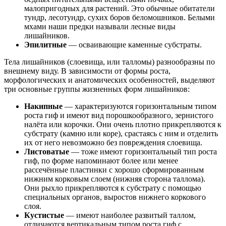
малопригодных для растений. Это обычные обитатели
тундр, лесотундр, сухих боров беломошников. Белыми
мхами наши предки называли лесные виды
лишайников.
Эпилитные
— осваивающие каменные субстраты.
Тела лишайников (слоевища, или талломы) разнообразны по
внешнему виду. В зависимости от формы роста,
морфологических и анатомических особенностей, выделяют
три основные группы жизненных форм лишайников:
Накипные
— характеризуются горизонтальным типом
роста гиф и имеют вид порошкообразного, зернистого
налёта или корочки. Они очень плотно прикрепляются к
субстрату (камню или коре), срастаясь с ним и отделить
их от него невозможно без повреждения слоевища.
Листоватые
— тоже имеют горизонтальный тип роста
гиф, по форме напоминают более или менее
рассечённые пластинки с хорошо сформированным
нижним корковым слоем (нижняя сторона таллома).
Они рыхло прикрепляются к субстрату с помощью
специальных органов, выростов нижнего коркового
слоя.
Кустистые
— имеют наиболее развитый таллом,
отличаются вертикальным типом роста гиф с