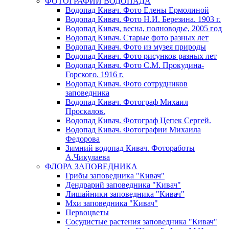
ФОТОГРАФИИ ВОДОПАДА
Водопад Кивач. Фото Елены Ермолиной
Водопад Кивач. Фото Н.И. Березина. 1903 г.
Водопад Кивач, весна, полноводье, 2005 год
Водопад Кивач. Старые фото разных лет
Водопад Кивач. Фото из музея природы
Водопад Кивач. Фото рисунков разных лет
Водопад Кивач. Фото С.М. Прокудина-
Горского. 1916 г.
Водопад Кивач. Фото сотрудников
заповедника
Водопад Кивач. Фотограф Михаил
Проскалов.
Водопад Кивач. Фотограф Цепек Сергей.
Водопад Кивач. Фотографии Михаила
Федорова
Зимний водопад Кивач. Фотоработы
А.Чикулаева
ФЛОРА ЗАПОВЕДНИКА
Грибы заповедника "Кивач"
Дендрарий заповедника "Кивач"
Лишайники заповедника "Кивач"
Мхи заповедника "Кивач"
Первоцветы
Сосудистые растения заповедника "Кивач"