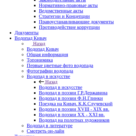
Нормативно-правовые акты
Ведомственные акты
Стратегии и Концепции
Правоустанавливающие документы
Противодействие коррупции
Документы
Водопад Кивач
Назад
Водопад Кивач
Общая информация
Топонимика
Первые цветные фото водопада
Фотографии водопада
Водопад в искусстве
Назад
Водопад в искусстве
Водопад в поэзии Г.Р.Державина
Водопад в поэзии Ф.Н.Глинки
Поездка на Кивач. К.К.Случевский
Водопад в поэзии XVIII - XIX вв.
Водопад в поэзии XX - XXI вв.
Водопад на полотнах художников
Водопад в литературе
Смотреть он-лайн