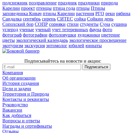
подснежник
поздравление
праздник
праздники
природа
Карелии
проект
птенцы
птица года
птицы
Птицы
заповедника Кивач
птицы Карелии
растения
РГО
реки
рябина
Сандалка
сентябрь
сирень
СИТЕС
сойка
Сойкин день
Сопохский бор
СОПР
сорняки
стихи
студенты
Суна
сушина
углерод
ученые
ученый
учет тетеревиных
фауна
фото
фотограф
фотографии
фотоловушки
художники
цветение
цветы
экологический календарь
экологическое просвещение
экотуризм
экскурсия
энтомолог
юбилей
юннаты
Подписывайтесь на новости и акции:
Компания
Об организации
История создания
Цели и задачи
Территория и Природа
Контакты и реквизиты
Руководство
Вакансии
Как добраться
Вопросы и ответы
Награды и сертификаты
Отзывы