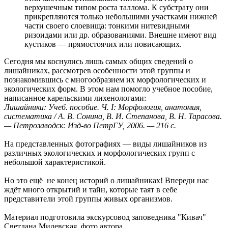
верхушечным типом роста таллома. К субстрату они
прикрепляются только небольшими участками нижней
части своего слоевища: тонкими нитевидными
ризоидами или др. образованиями. Внешне имеют вид
кустиков — прямостоячих или повисающих.
Сегодня мы коснулись лишь самых общих сведений о
лишайниках, рассмотрев особенности этой группы и
познакомившись с многообразием их морфологических и
экологических форм. В этом нам помогло учебное пособие,
написанное карельскими лихенологами:
Лишайники: Учеб. пособие. Ч. I: Морфология, анатомия,
систематика / А. В. Сонина, В. И. Степанова, В. Н. Тарасова.
— Петрозаводск: Изд-во ПетрГУ, 2006. — 216 с.
На представленных фотографиях — виды лишайников из
различных экологических и морфологических групп с
небольшой характеристикой.
Но это ещё не конец историй о лишайниках! Впереди нас
ждёт много открытий и тайн, которые таят в себе
представители этой группы живых организмов.
Материал подготовила экскурсовод заповедника "Кивач"
Светлана Милевская, фото автора.