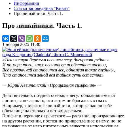
Информация
Статьи заповедника "Кивач"
Про лишайники. Часть 1.
Про лишайники. Часть 1.
1 ноября 2025 11:30
«Тихо гаснут берёзы в осеннем лесу, догорают рябины.
И по мере того, как с осенних осин облетает листва,
Всё прозрачней становится лес, обнажая такие глубины,
Что становится явной вся тайная суть естества».
--- Юрий Левитанский «Прощальная симфония» ---
Действительно, поздней осенью в лесу, обнажившемся от
листвы, замечаешь то, что летом не бросалось в глаза.
Например, эпифитные лишайники, которые нашли себе
обиталище на стволах и ветвях деревьев.
Эпифит в переводе с греческого — растение, произрастающее
на другом растении, постоянно прикреплённое к нему, но не
получающее от него питательных веществ и использующее