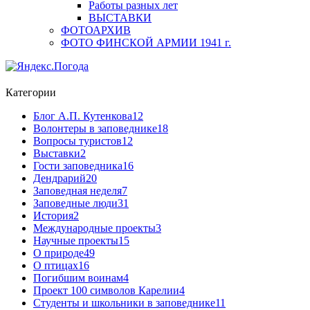
Работы разных лет
ВЫСТАВКИ
ФОТОАРХИВ
ФОТО ФИНСКОЙ АРМИИ 1941 г.
Категории
Блог А.П. Кутенкова
12
Волонтеры в заповеднике
18
Вопросы туристов
12
Выставки
2
Гости заповедника
16
Дендрарий
20
Заповедная неделя
7
Заповедные люди
31
История
2
Международные проекты
3
Научные проекты
15
О природе
49
О птицах
16
Погибшим воинам
4
Проект 100 символов Карелии
4
Студенты и школьники в заповеднике
11