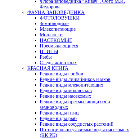
Флора заповедника "Кивач". Фото М.И.
Федорова
ФАУНА ЗАПОВЕДНИКА
ФОТОЛОВУШКИ
Земноводные
Млекопитающие
Моллюски
НАСЕКОМЫЕ
Пресмыкающиеся
ПТИЦЫ
Рыбы
Следы животных
КРАСНАЯ КНИГА
Редкие виды грибов
Редкие виды лишайников и мхов
Редкие виды млекопитающих
Редкие виды моллюсков
Редкие виды насекомых
Редкие виды пресмыкающихся и
земноводных
Редкие виды птиц
Редкие виды рыб
Редкие виды сосудистых растений
Потенциально уязвимые виды насекомых
(КК РК)