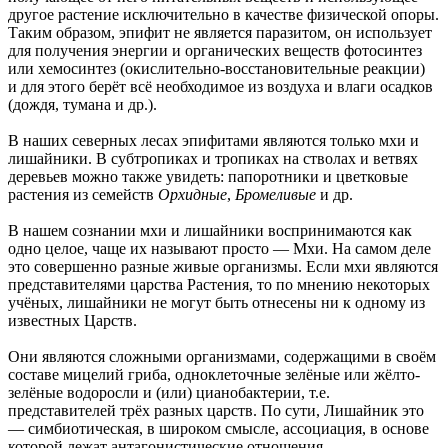
другое растение исключительно в качестве физической опоры.
Таким образом, эпифит не является паразитом, он использует
для получения энергии и органических веществ фотосинтез
или хемосинтез (окислительно-восстановительные реакции)
и для этого берёт всё необходимое из воздуха и влаги осадков
(дождя, тумана и др.).
В наших северных лесах эпифитами являются только мхи и
лишайники. В субтропиках и тропиках на стволах и ветвях
деревьев можно также увидеть: папоротники и цветковые
растения из семейств
Орхидные
,
Бромеливые
и др.
В нашем сознании мхи и лишайники воспринимаются как
одно целое, чаще их называют просто — Мхи. На самом деле
это совершенно разные живые организмы. Если мхи являются
представителями царства Растения, то по мнению некоторых
учёных, лишайники не могут быть отнесены ни к одному из
известных Царств.
Они являются сложными организмами, содержащими в своём
составе мицелий гриба, одноклеточные зелёные или жёлто-
зелёные водоросли и (или) цианобактерии, т.е.
представителей трёх разных царств. По сути, Лишайник это
— симбиотическая, в широком смысле, ассоциация, в основе
которой лежат антагонистические отношения