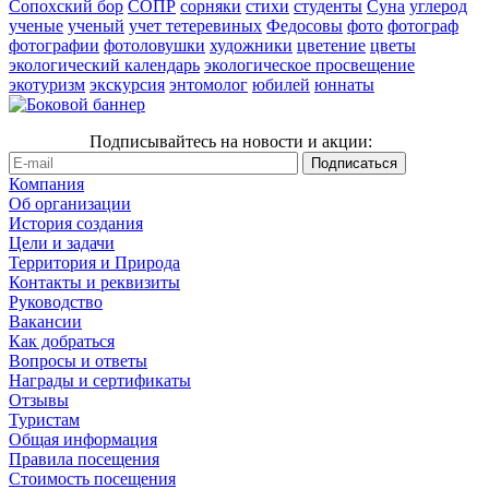
Сопохский бор
СОПР
сорняки
стихи
студенты
Суна
углерод
ученые
ученый
учет тетеревиных
Федосовы
фото
фотограф
фотографии
фотоловушки
художники
цветение
цветы
экологический календарь
экологическое просвещение
экотуризм
экскурсия
энтомолог
юбилей
юннаты
Подписывайтесь на новости и акции:
Компания
Об организации
История создания
Цели и задачи
Территория и Природа
Контакты и реквизиты
Руководство
Вакансии
Как добраться
Вопросы и ответы
Награды и сертификаты
Отзывы
Туристам
Общая информация
Правила посещения
Стоимость посещения