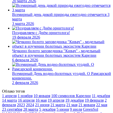
20 марта 2026
Всемирный день дикой природы ежегодно отмечается 3
марта
3 марта 2026
Поздравляем с Днём орнитолога!
19 февраля 2026
Чечкино болото заповедника "Кивач" - модельный
объект в изучении болотных экосистем Карелии
6 февраля 2026
Всемирный День водно-болотных угодий. О Рамсарской
конвенции.
2 февраля 2026
Облако тегов
1 апреля
1 ноября
10 января
100 символов Карелии
11 декабря
14 марта
16 апреля
16 мая
19 апреля
19 декабря
19 февраля
2
февраля
2023
2024
21 июня
21 марта
21 мая
21 января
22 мая
23 сентября
28 марта
5 декабря
5 июня
9 июля
GreenSol