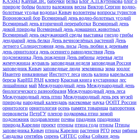
KA5043
KareliaCBC
бабочки
белка
Блог А.П.Кутенкова
блог о
природе
бобры
болото
валежник
весна
Виктор Сергин
водно-
болотные угодья
водопад Кивач
волонтеры
вопросы туристов
Вороновский бор
Всемирный день водно-болотных угодий
Всемирный день вторичной переработки
Всемирный день
дикой природы
Всемирный день домашних животных
Всемирный день окружающей среды
выставка
гнездо
грибы
дендрарий
день белки
День вечнозелёных растений
День
летнего Солнцестояния
день лисы
День любви к деревьям
день орнитолога
день осеннего равноденствия
День
подснежника
День рождения
День рябины
деревья
дети
жемчужница
журавль
заповедная неделя
заповедная Россия
заповедник Кивач
заповедные люди
земляника
зима
зоолог
Ивантер
инвазивные
Институт леса
июль
калина
карельская
береза
КарНЦ РАН
клевер
Красная книга
кустарники
лес
лишайники
май
Международный день
Международный день
биологического разнообразия
Международный день леса
Международный день птиц
Международный день рек
музей
природы
народный календарь
насекомые
наука
ООПТ России
орнитологи
орнитология
осень
памяти товарища
папоротник
первоцветы
ПетрГУ
пленэр
подкормка птиц зимой
подснежник
поздравление
почвы
праздник
праздники
природа Карелии
проект
птенцы
птица года
птицы
Птицы
заповедника Кивач
птицы Карелии
растения
РГО
реки
рябина
Сандалка
сентябрь
сирень
СИТЕС
сойка
Сойкин день