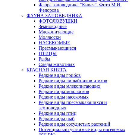
Флора заповедника "Кивач". Фото М.И.
Федорова
ФАУНА ЗАПОВЕДНИКА
ФОТОЛОВУШКИ
Земноводные
Млекопитающие
Моллюски
НАСЕКОМЫЕ
Пресмыкающиеся
ПТИЦЫ
Рыбы
Следы животных
КРАСНАЯ КНИГА
Редкие виды грибов
Редкие виды лишайников и мхов
Редкие виды млекопитающих
Редкие виды моллюсков
Редкие виды насекомых
Редкие виды пресмыкающихся и
земноводных
Редкие виды птиц
Редкие виды рыб
Редкие виды сосудистых растений
Потенциально уязвимые виды насекомых
(КК РК)