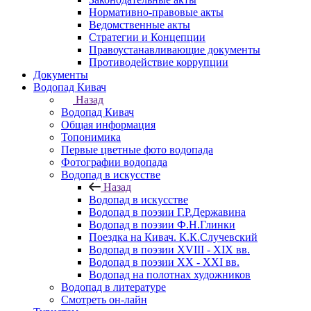
Нормативно-правовые акты
Ведомственные акты
Стратегии и Концепции
Правоустанавливающие документы
Противодействие коррупции
Документы
Водопад Кивач
Назад
Водопад Кивач
Общая информация
Топонимика
Первые цветные фото водопада
Фотографии водопада
Водопад в искусстве
Назад
Водопад в искусстве
Водопад в поэзии Г.Р.Державина
Водопад в поэзии Ф.Н.Глинки
Поездка на Кивач. К.К.Случевский
Водопад в поэзии XVIII - XIX вв.
Водопад в поэзии XX - XXI вв.
Водопад на полотнах художников
Водопад в литературе
Смотреть он-лайн