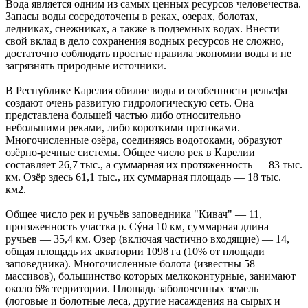
Вода является одним из самых ценных ресурсов человечества.
Запасы воды сосредоточены в реках, озерах, болотах,
ледниках, снежниках, а также в подземных водах. Внести
свой вклад в дело сохранения водных ресурсов не сложно,
достаточно соблюдать простые правила экономии воды и не
загрязнять природные источники.
В Республике Карелия обилие воды и особенности рельефа
создают очень развитую гидрологическую сеть. Она
представлена большей частью либо относительно
небольшими реками, либо короткими протоками.
Многочисленные озёра, соединяясь водотоками, образуют
озёрно-речные системы. Общее число рек в Карелии
составляет 26,7 тыс., а суммарная их протяженность — 83 тыс.
км. Озёр здесь 61,1 тыс., их суммарная площадь — 18 тыс.
км2.
Общее число рек и ручьёв заповедника "Кивач" — 11,
протяженность участка р. Сýна 10 км, суммарная длина
ручьев — 35,4 км. Озер (включая частично входящие) — 14,
общая площадь их акватории 1098 га (10% от площади
заповедника). Многочисленные болота (известны 58
массивов), большинство которых мелкоконтурные, занимают
около 6% территории. Площадь заболоченных земель
(логовые и болотные леса, другие насаждения на сырых и