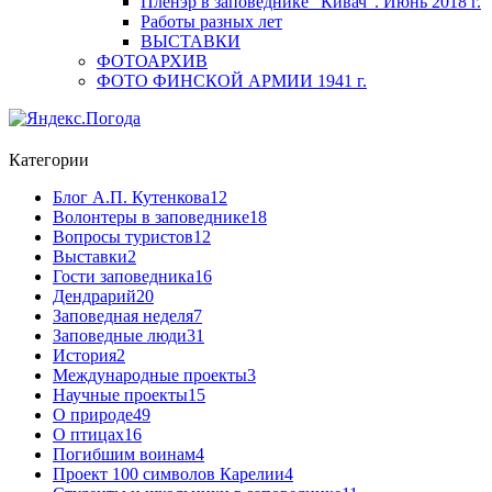
Пленэр в заповеднике "Кивач". Июнь 2018 г.
Работы разных лет
ВЫСТАВКИ
ФОТОАРХИВ
ФОТО ФИНСКОЙ АРМИИ 1941 г.
Категории
Блог А.П. Кутенкова
12
Волонтеры в заповеднике
18
Вопросы туристов
12
Выставки
2
Гости заповедника
16
Дендрарий
20
Заповедная неделя
7
Заповедные люди
31
История
2
Международные проекты
3
Научные проекты
15
О природе
49
О птицах
16
Погибшим воинам
4
Проект 100 символов Карелии
4