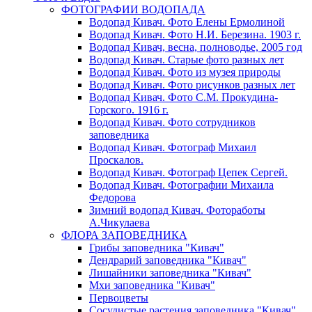
ФОТОГРАФИИ ВОДОПАДА
Водопад Кивач. Фото Елены Ермолиной
Водопад Кивач. Фото Н.И. Березина. 1903 г.
Водопад Кивач, весна, полноводье, 2005 год
Водопад Кивач. Старые фото разных лет
Водопад Кивач. Фото из музея природы
Водопад Кивач. Фото рисунков разных лет
Водопад Кивач. Фото С.М. Прокудина-
Горского. 1916 г.
Водопад Кивач. Фото сотрудников
заповедника
Водопад Кивач. Фотограф Михаил
Проскалов.
Водопад Кивач. Фотограф Цепек Сергей.
Водопад Кивач. Фотографии Михаила
Федорова
Зимний водопад Кивач. Фотоработы
А.Чикулаева
ФЛОРА ЗАПОВЕДНИКА
Грибы заповедника "Кивач"
Дендрарий заповедника "Кивач"
Лишайники заповедника "Кивач"
Мхи заповедника "Кивач"
Первоцветы
Сосудистые растения заповедника "Кивач"