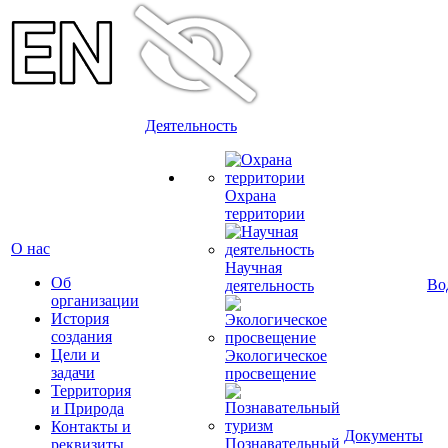
Деятельность
Охрана
территории
О нас
Научная
Об
Во
деятельность
организации
История
создания
Цели и
Экологическое
задачи
просвещение
Территория
и Природа
Контакты и
Документы
Познавательный
реквизиты