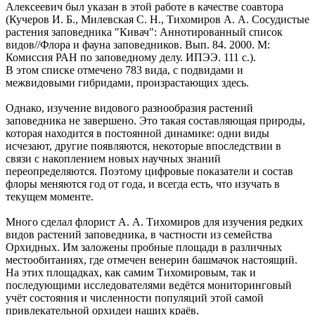
Алексеевич был указан в этой работе в качестве соавтора
(Кучеров И. Б., Милевская С. Н., Тихомиров А. А. Сосудистые
растения заповедника "Кивач": Аннотированный список
видов//Флора и фауна заповедников. Вып. 84. 2000. М:
Комиссия РАН по заповедному делу. ИПЭЭ. 111 с.).
В этом списке отмечено 783 вида, с подвидами и
межвидовыми гибридами, произрастающих здесь.
Однако, изучение видового разнообразия растений
заповедника не завершено. Это такая составляющая природы,
которая находится в постоянной динамике: одни виды
исчезают, другие появляются, некоторые впоследствии в
связи с накоплением новых научных знаний
переопределяются. Поэтому цифровые показатели и состав
флоры меняются год от года, и всегда есть, что изучать в
текущем моменте.
Много сделал флорист А. А. Тихомиров для изучения редких
видов растений заповедника, в частности из семейства
Орхидных. Им заложены пробные площади в различных
местообитаниях, где отмечен венерин башмачок настоящий.
На этих площадках, как самим Тихомировым, так и
последующими исследователями ведётся мониторинговый
учёт состояния и численности популяций этой самой
привлекательной орхидеи наших краёв.