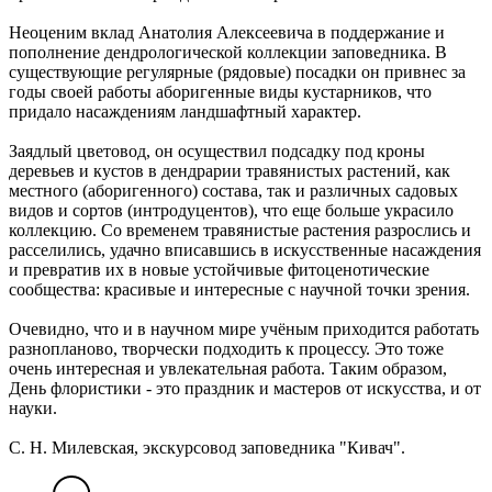
Неоценим вклад Анатолия Алексеевича в поддержание и
пополнение дендрологической коллекции заповедника. В
существующие регулярные (рядовые) посадки он привнес за
годы своей работы аборигенные виды кустарников, что
придало насаждениям ландшафтный характер.
Заядлый цветовод, он осуществил подсадку под кроны
деревьев и кустов в дендрарии травянистых растений, как
местного (аборигенного) состава, так и различных садовых
видов и сортов (интродуцентов), что еще больше украсило
коллекцию. Со временем травянистые растения разрослись и
расселились, удачно вписавшись в искусственные насаждения
и превратив их в новые устойчивые фитоценотические
сообщества: красивые и интересные с научной точки зрения.
Очевидно, что и в научном мире учёным приходится работать
разнопланово, творчески подходить к процессу. Это тоже
очень интересная и увлекательная работа. Таким образом,
День флористики - это праздник и мастеров от искусства, и от
науки.
С. Н. Милевская, экскурсовод заповедника "Кивач".