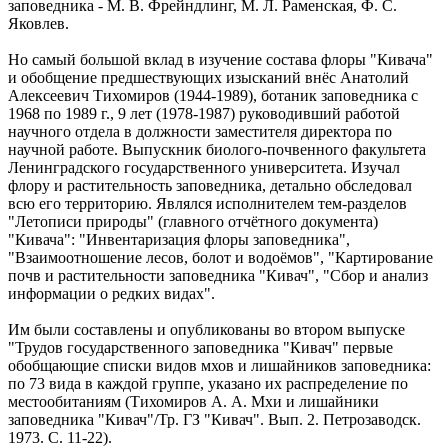
заповедника - М. В. Фрейндлинг, М. Л. Раменская, Ф. С.
Яковлев.
Но самый большой вклад в изучение состава флоры "Кивача"
и обобщение предшествующих изысканий внёс Анатолий
Алексеевич Тихомиров (1944-1989), ботаник заповедника с
1968 по 1989 г., 9 лет (1978-1987) руководивший работой
научного отдела в должности заместителя директора по
научной работе. Выпускник биолого-почвенного факультета
Ленинградского государственного университета. Изучал
флору и растительность заповедника, детально обследовал
всю его территорию. Являлся исполнителем тем-разделов
"Летописи природы" (главного отчётного документа)
"Кивача": "Инвентаризация флоры заповедника",
"Взаимоотношение лесов, болот и водоёмов", "Картирование
почв и растительности заповедника "Кивач", "Сбор и анализ
информации о редких видах".
Им были составлены и опубликованы во втором выпуске
"Трудов государственного заповедника "Кивач" первые
обобщающие списки видов мхов и лишайников заповедника:
по 73 вида в каждой группе, указано их распределение по
местообитаниям (Тихомиров А. А. Мхи и лишайники
заповедника "Кивач"/Тр. ГЗ "Кивач". Вып. 2. Петрозаводск.
1973. С. 11-22).