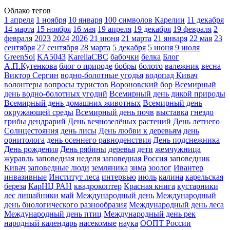
Облако тегов
1 апреля
1 ноября
10 января
100 символов Карелии
11 декабря
14 марта
15 ноября
16 мая
19 апреля
19 декабря
19 февраля
2
февраля
2023
2024
2026
21 июня
21 марта
21 января
22 мая
23
сентября
27 сентября
28 марта
5 декабря
5 июня
9 июля
GreenSol
KA5043
KareliaCBC
бабочки
белка
Блог
А.П.Кутенкова
блог о природе
бобры
болото
валежник
весна
Виктор Сергин
водно-болотные угодья
водопад Кивач
волонтеры
вопросы туристов
Вороновский бор
Всемирный
день водно-болотных угодий
Всемирный день дикой природы
Всемирный день домашних животных
Всемирный день
окружающей среды
Всемирный день почв
выставка
гнездо
грибы
дендрарий
День вечнозелёных растений
День летнего
Солнцестояния
день лисы
День любви к деревьям
день
орнитолога
день осеннего равноденствия
День подснежника
День рождения
День рябины
деревья
дети
жемчужница
журавль
заповедная неделя
заповедная Россия
заповедник
Кивач
заповедные люди
земляника
зима
зоолог
Ивантер
инвазивные
Институт леса
интервью
июль
калина
карельская
береза
КарНЦ РАН
квадрокоптер
Красная книга
кустарники
лес
лишайники
май
Международный день
Международный
день биологического разнообразия
Международный день леса
Международный день птиц
Международный день рек
народный календарь
насекомые
наука
ООПТ России