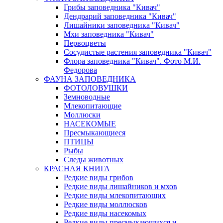
Грибы заповедника "Кивач"
Дендрарий заповедника "Кивач"
Лишайники заповедника "Кивач"
Мхи заповедника "Кивач"
Первоцветы
Сосудистые растения заповедника "Кивач"
Флора заповедника "Кивач". Фото М.И.
Федорова
ФАУНА ЗАПОВЕДНИКА
ФОТОЛОВУШКИ
Земноводные
Млекопитающие
Моллюски
НАСЕКОМЫЕ
Пресмыкающиеся
ПТИЦЫ
Рыбы
Следы животных
КРАСНАЯ КНИГА
Редкие виды грибов
Редкие виды лишайников и мхов
Редкие виды млекопитающих
Редкие виды моллюсков
Редкие виды насекомых
Редкие виды пресмыкающихся и