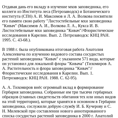
Отдавая дань его вкладу в изучение мхов заповедника, его
коллеги из Института леса (Петрозаводск) и Ботанического
института (СПб) А. И. Максимов и Л. А. Волкова посвятили
его памяти свою работу "Листостебельные мхи заповедника
"Кивач" (Максимов А. И., Волкова Л. А., Кукса И. В.
Листостебельные мхи заповедника "Кивач"//Флористические
исследования в Карелии. Вып. 2. Петрозаводск: КНЦ РАН.
1995. С. 43-68.).
В 1988 г. была опубликована итоговая работа Анатолия
Алексеевича по изучению видового состава сосудистых
растений заповедника "Кивач" с указанием 571 вида, которые
он установил для локальной флоры "Кивача" (Тихомиров А.
А. Растительность и флора заповедника "Кивач"//
Флористические исследования в Карелии. Вып. 1.
Петрозаводск: КНЦ РАН. 1988. С. 62-95).
А. А. Тихомиров внёс огромный вклад в формирование
Гербария заповедника. Собранные им три тысячи гербарных
образцов (главных свидетельств обитания тех или иных видов
на этой территории), которые хранятся в основном в Гербарии
заповедника, сослужили добрую службу И. Б. Кучерову и С.
Н. Милевской при составлении нового аннотированного
списка сосудистых растений заповедника в 2000 г. Анатолий