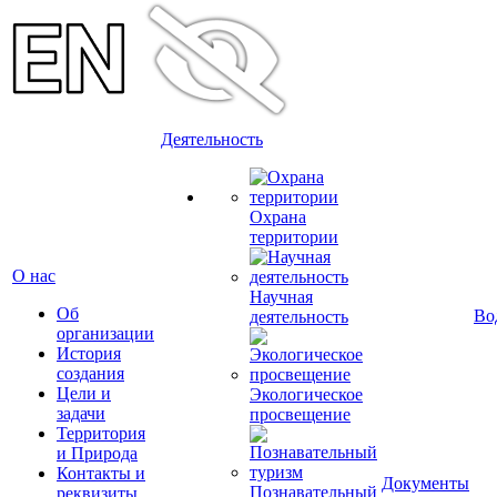
Деятельность
Охрана
территории
О нас
Научная
Об
Во
деятельность
организации
История
создания
Цели и
Экологическое
задачи
просвещение
Территория
и Природа
Контакты и
Документы
Познавательный
реквизиты