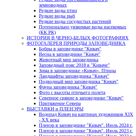
земноводных
Редкие виды птиц
Редкие виды рыб
Редкие виды сосудистых растений
Потенциально уязвимые виды насекомых
(КК РК)
ИСТОРИЯ В ЧЕРНО-БЕЛЫХ ФОТОГРАФИЯХ
ФОТОГАЛЕРЕЯ ПРИРОДЫ ЗАПОВЕДНИКА
Бобры в заповеднике "Кивач"
Весна в заповеднике "Кивач"
Животный мир заповедника
Заповедный пояс 2018 в "Киваче"
Зима в заповеднике «Кивач». Птицы
Ландшафты заповедника "Кивач"
Подводный мир заповедника "Кивач"
Фауна заповедника "Кивач"
Фото с высоты птичьего полета
Северное сияние в заповеднике "Кивач"
Притяжение Севера
ВЫСТАВКИ и ПЛЕНЭРЫ
Водопад Кивач на картинах художников XIX
- XX века
Пленэр в заповеднике "Кивач". Июль 2024 г.
Пленэр в заповеднике "Кивач". Июль 2023 г.