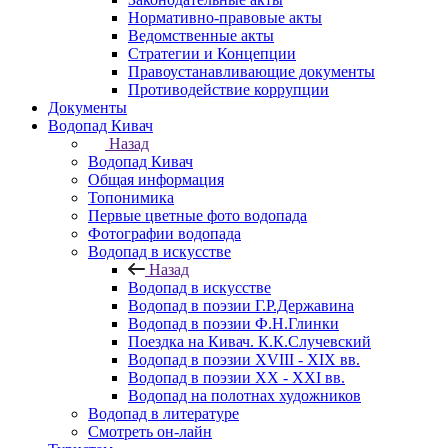
Нормативно-правовые акты
Ведомственные акты
Стратегии и Концепции
Правоустанавливающие документы
Противодействие коррупции
Документы
Водопад Кивач
Назад
Водопад Кивач
Общая информация
Топонимика
Первые цветные фото водопада
Фотографии водопада
Водопад в искусстве
Назад
Водопад в искусстве
Водопад в поэзии Г.Р.Державина
Водопад в поэзии Ф.Н.Глинки
Поездка на Кивач. К.К.Случевский
Водопад в поэзии XVIII - XIX вв.
Водопад в поэзии XX - XXI вв.
Водопад на полотнах художников
Водопад в литературе
Смотреть он-лайн