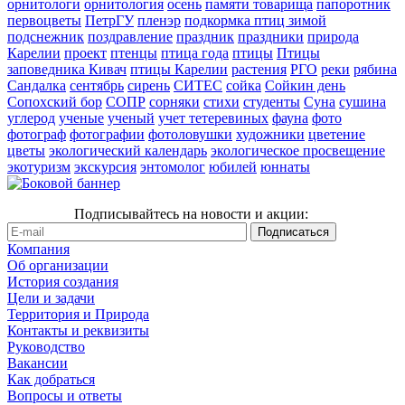
орнитологи
орнитология
осень
памяти товарища
папоротник
первоцветы
ПетрГУ
пленэр
подкормка птиц зимой
подснежник
поздравление
праздник
праздники
природа
Карелии
проект
птенцы
птица года
птицы
Птицы
заповедника Кивач
птицы Карелии
растения
РГО
реки
рябина
Сандалка
сентябрь
сирень
СИТЕС
сойка
Сойкин день
Сопохский бор
СОПР
сорняки
стихи
студенты
Суна
сушина
углерод
ученые
ученый
учет тетеревиных
фауна
фото
фотограф
фотографии
фотоловушки
художники
цветение
цветы
экологический календарь
экологическое просвещение
экотуризм
экскурсия
энтомолог
юбилей
юннаты
Подписывайтесь на новости и акции:
Компания
Об организации
История создания
Цели и задачи
Территория и Природа
Контакты и реквизиты
Руководство
Вакансии
Как добраться
Вопросы и ответы