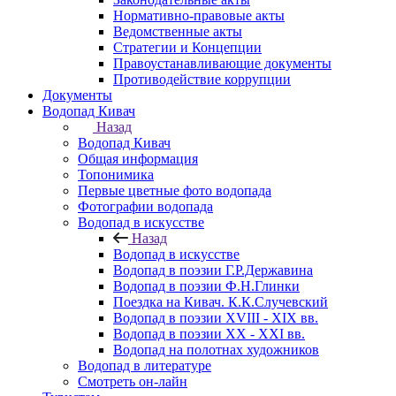
Нормативно-правовые акты
Ведомственные акты
Стратегии и Концепции
Правоустанавливающие документы
Противодействие коррупции
Документы
Водопад Кивач
Назад
Водопад Кивач
Общая информация
Топонимика
Первые цветные фото водопада
Фотографии водопада
Водопад в искусстве
Назад
Водопад в искусстве
Водопад в поэзии Г.Р.Державина
Водопад в поэзии Ф.Н.Глинки
Поездка на Кивач. К.К.Случевский
Водопад в поэзии XVIII - XIX вв.
Водопад в поэзии XX - XXI вв.
Водопад на полотнах художников
Водопад в литературе
Смотреть он-лайн