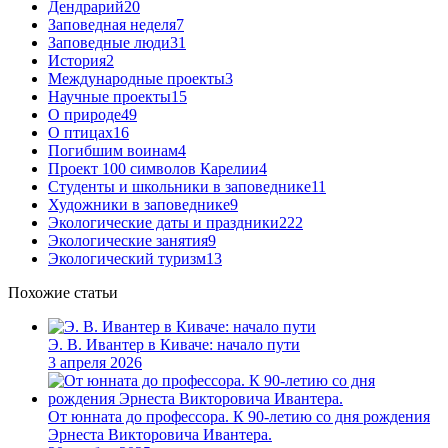
Дендрарий
20
Заповедная неделя
7
Заповедные люди
31
История
2
Международные проекты
3
Научные проекты
15
О природе
49
О птицах
16
Погибшим воинам
4
Проект 100 символов Карелии
4
Студенты и школьники в заповеднике
11
Художники в заповеднике
9
Экологические даты и праздники
222
Экологические занятия
9
Экологический туризм
13
Похожие статьи
Э. В. Ивантер в Киваче: начало пути
3 апреля 2026
От юнната до профессора. К 90-летию со дня рождения
Эрнеста Викторовича Ивантера.