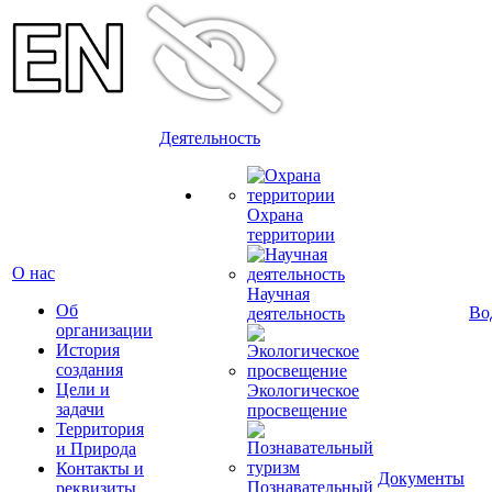
Деятельность
Охрана
территории
О нас
Научная
Об
Во
деятельность
организации
История
создания
Цели и
Экологическое
задачи
просвещение
Территория
и Природа
Контакты и
Документы
Познавательный
реквизиты