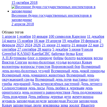
15 октября 2018
Весенние будни государственных инспекторов в
заповеднике
2 апреля 2018
Облако тегов
1 апреля
1 ноября
10 января
100 символов Карелии
11 декабря
14 марта
15 ноября
16 мая
19 апреля
19 декабря
19 февраля
2
февраля
2023
2024
2026
21 июня
21 марта
21 января
22 мая
23
сентября
27 сентября
28 марта
5 декабря
5 июня
9 июля
GreenSol
KA5043
KareliaCBC
бабочки
белка
Блог
А.П.Кутенкова
блог о природе
бобры
болото
валежник
весна
Виктор Сергин
водно-болотные угодья
водопад Кивач
волонтеры
вопросы туристов
Вороновский бор
Всемирный
день водно-болотных угодий
Всемирный день дикой природы
Всемирный день домашних животных
Всемирный день
окружающей среды
Всемирный день почв
выставка
гнездо
грибы
дендрарий
День вечнозелёных растений
День летнего
Солнцестояния
день лисы
День любви к деревьям
день
орнитолога
день осеннего равноденствия
День подснежника
День рождения
День рябины
деревья
дети
жемчужница
журавль
заповедная неделя
заповедная Россия
заповедник
Кивач
заповедные люди
земляника
зима
зоолог
Ивантер