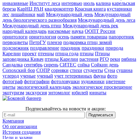
инвазивные
Институт леса
интервью
июль
калина
карельская
береза
КарНЦ РАН
квадрокоптер
Красная книга
кустарники
лес
лишайники
май
Международный день
Международный
день биологического разнообразия
Международный день леса
Международный день птиц
Международный день рек
народный календарь
насекомые
наука
ООПТ России
орнитологи
орнитология
осень
памяти товарища
папоротник
первоцветы
ПетрГУ
пленэр
подкормка птиц зимой
подснежник
поздравление
праздник
праздники
природа
Карелии
проект
птенцы
птица года
птицы
Птицы
заповедника Кивач
птицы Карелии
растения
РГО
реки
рябина
Сандалка
сентябрь
сирень
СИТЕС
сойка
Сойкин день
Сопохский бор
СОПР
сорняки
стихи
студенты
Суна
сушина
углерод
ученые
ученый
учет тетеревиных
фауна
фото
фотограф
фотографии
фотоловушки
художники
цветение
цветы
экологический календарь
экологическое просвещение
экотуризм
экскурсия
энтомолог
юбилей
юннаты
Подписывайтесь на новости и акции:
Компания
Об организации
История создания
Цели и задачи