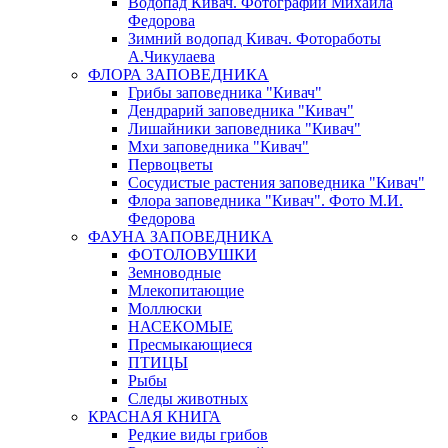
Водопад Кивач. Фотографии Михаила
Федорова
Зимний водопад Кивач. Фотоработы
А.Чикулаева
ФЛОРА ЗАПОВЕДНИКА
Грибы заповедника "Кивач"
Дендрарий заповедника "Кивач"
Лишайники заповедника "Кивач"
Мхи заповедника "Кивач"
Первоцветы
Сосудистые растения заповедника "Кивач"
Флора заповедника "Кивач". Фото М.И.
Федорова
ФАУНА ЗАПОВЕДНИКА
ФОТОЛОВУШКИ
Земноводные
Млекопитающие
Моллюски
НАСЕКОМЫЕ
Пресмыкающиеся
ПТИЦЫ
Рыбы
Следы животных
КРАСНАЯ КНИГА
Редкие виды грибов