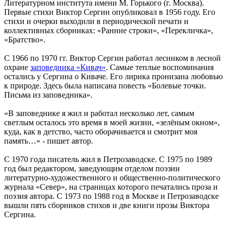
Литературном института имени М. Горького (г. Москва).
Первые стихи Виктор Сергин опубликовал в 1956 году. Его
стихи и очерки выходили в периодической печати и
коллективных сборниках: «Ранние строки», «Перекличка»,
«Братство».
С 1966 по 1970 гг. Виктор Сергин работал лесником в лесной
охране
заповедника «Кивач»
. Самые теплые воспоминания
остались у Сергина о Киваче. Его лирика пронизана любовью
к природе. Здесь была написана повесть «Болевые точки.
Письма из заповедника».
«В заповеднике я жил и работал несколько лет, самым
светлым осталось это время в моей жизни, «зелёным окном»,
куда, как в детство, часто оборачивается и смотрит моя
память…» - пишет автор.
С 1970 года писатель жил в Петрозаводске. С 1975 по 1989
год был редактором, заведующим отделом поэзии
литературно-художественного и общественно-политического
журнала «Север», на страницах которого печатались проза и
поэзия автора. С 1973 по 1988 год в Москве и Петрозаводске
вышли пять сборников стихов и две книги прозы Виктора
Сергина.