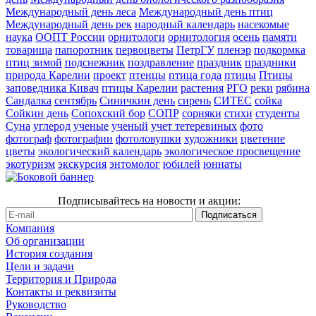
Международный день леса
Международный день птиц
Международный день рек
народный календарь
насекомые
наука
ООПТ России
орнитологи
орнитология
осень
памяти
товарища
папоротник
первоцветы
ПетрГУ
пленэр
подкормка
птиц зимой
подснежник
поздравление
праздник
праздники
природа Карелии
проект
птенцы
птица года
птицы
Птицы
заповедника Кивач
птицы Карелии
растения
РГО
реки
рябина
Сандалка
сентябрь
Синичкин день
сирень
СИТЕС
сойка
Сойкин день
Сопохский бор
СОПР
сорняки
стихи
студенты
Суна
углерод
ученые
ученый
учет тетеревиных
фото
фотограф
фотографии
фотоловушки
художники
цветение
цветы
экологический календарь
экологическое просвещение
экотуризм
экскурсия
энтомолог
юбилей
юннаты
Подписывайтесь на новости и акции:
Компания
Об организации
История создания
Цели и задачи
Территория и Природа
Контакты и реквизиты
Руководство