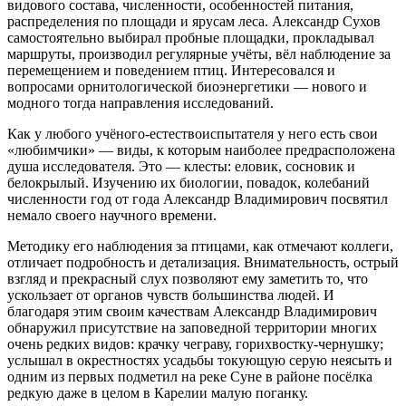
видового состава, численности, особенностей питания,
распределения по площади и ярусам леса. Александр Сухов
самостоятельно выбирал пробные площадки, прокладывал
маршруты, производил регулярные учёты, вёл наблюдение за
перемещением и поведением птиц. Интересовался и
вопросами орнитологической биоэнергетики — нового и
модного тогда направления исследований.
Как у любого учёного-естествоиспытателя у него есть свои
«любимчики» — виды, к которым наиболее предрасположена
душа исследователя. Это — клесты: еловик, сосновик и
белокрылый. Изучению их биологии, повадок, колебаний
численности год от года Александр Владимирович посвятил
немало своего научного времени.
Методику его наблюдения за птицами, как отмечают коллеги,
отличает подробность и детализация. Внимательность, острый
взгляд и прекрасный слух позволяют ему заметить то, что
ускользает от органов чувств большинства людей. И
благодаря этим своим качествам Александр Владимирович
обнаружил присутствие на заповедной территории многих
очень редких видов: крачку чеграву, горихвостку-чернушку;
услышал в окрестностях усадьбы токующую серую неясыть и
одним из первых подметил на реке Суне в районе посёлка
редкую даже в целом в Карелии малую поганку.