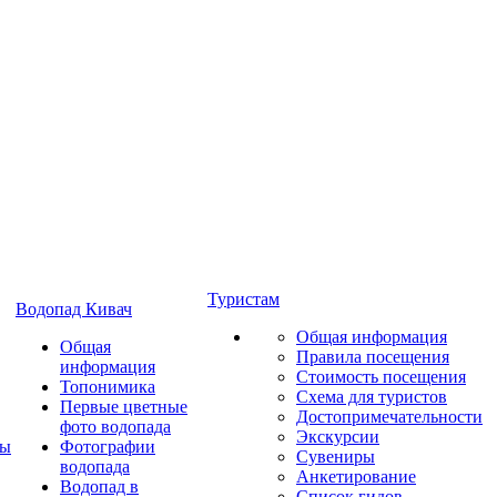
Туристам
Водопад Кивач
Общая информация
Общая
Правила посещения
информация
Стоимость посещения
Топонимика
Схема для туристов
Первые цветные
Достопримечательности
фото водопада
Экскурсии
ты
Фотографии
Сувениры
водопада
Анкетирование
Водопад в
Список гидов