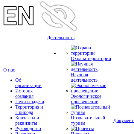
Деятельность
Охрана территории
О нас
Научная
Об
деятельность
организации
История
создания
Экологическое
Цели и задачи
просвещение
Территория и
Природа
Контакты и
Познавательный
Докумен
реквизиты
туризм
Руководство
Вакансии
Проекты