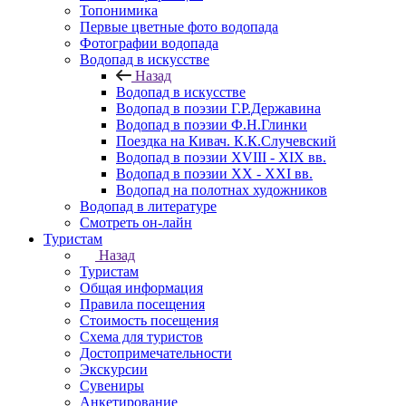
Топонимика
Первые цветные фото водопада
Фотографии водопада
Водопад в искусстве
Назад
Водопад в искусстве
Водопад в поэзии Г.Р.Державина
Водопад в поэзии Ф.Н.Глинки
Поездка на Кивач. К.К.Случевский
Водопад в поэзии XVIII - XIX вв.
Водопад в поэзии XX - XXI вв.
Водопад на полотнах художников
Водопад в литературе
Смотреть он-лайн
Туристам
Назад
Туристам
Общая информация
Правила посещения
Стоимость посещения
Схема для туристов
Достопримечательности
Экскурсии
Сувениры
Анкетирование