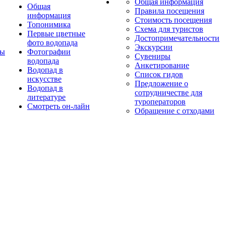
Общая информация
Общая
Правила посещения
информация
Стоимость посещения
Топонимика
Схема для туристов
Первые цветные
Достопримечательности
фото водопада
Экскурсии
ты
Фотографии
Сувениры
водопада
Анкетирование
Водопад в
Список гидов
искусстве
Предложение о
Водопад в
сотрудничестве для
литературе
туроператоров
Смотреть он-лайн
Обращение с отходами