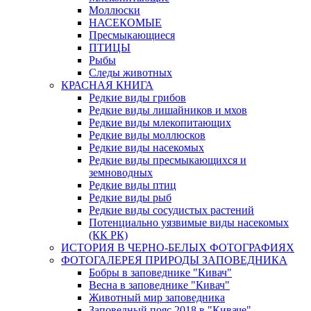
Моллюски
НАСЕКОМЫЕ
Пресмыкающиеся
ПТИЦЫ
Рыбы
Следы животных
КРАСНАЯ КНИГА
Редкие виды грибов
Редкие виды лишайников и мхов
Редкие виды млекопитающих
Редкие виды моллюсков
Редкие виды насекомых
Редкие виды пресмыкающихся и
земноводных
Редкие виды птиц
Редкие виды рыб
Редкие виды сосудистых растений
Потенциально уязвимые виды насекомых
(КК РК)
ИСТОРИЯ В ЧЕРНО-БЕЛЫХ ФОТОГРАФИЯХ
ФОТОГАЛЕРЕЯ ПРИРОДЫ ЗАПОВЕДНИКА
Бобры в заповеднике "Кивач"
Весна в заповеднике "Кивач"
Животный мир заповедника
Заповедный пояс 2018 в "Киваче"