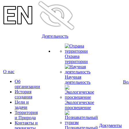
Деятельность
Охрана
территории
О нас
Научная
Об
Во
деятельность
организации
История
создания
Цели и
Экологическое
задачи
просвещение
Территория
и Природа
Контакты и
Документы
Познавательный
реквизиты