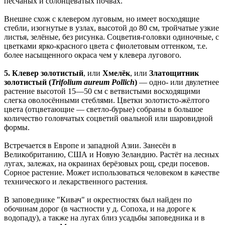
песчаных и солонцеватых почвах.
Внешне схож с клевером луговым, но имеет восходящие
стебли, изогнутые в узлах, высотой до 80 см, тройчатые узкие
листья, зелёные, без рисунка. Соцветия-головки одиночные, с
цветками ярко-красного цвета с фиолетовым оттенком, т.е.
более насыщенного окраса чем у клевера лугового.
5. Клевер золотистый
, или
Хмелёк
, или
Златощитник
золотистый (
Trifolium aureum Pollich
)
— одно- или двулетнее
растение высотой 15—50 см с ветвистыми восходящими
слегка оволосёнными стеблями. Цветки золотисто-жёлтого
цвета (отцветающие — светло-бурые) собраны в большое
количество головчатых соцветий овальной или шаровидной
формы.
Встречается в Европе и западной Азии. Занесён в
Великобританию, США и Новую Зеландию. Растёт на лесных
лугах, залежах, на окраинах берёзовых рощ, среди посевов.
Сорное растение. Может использоваться человеком в качестве
технического и лекарственного растения.
В заповеднике "Кивач" и окрестностях был найден по
обочинам дорог (в частности у д. Сопоха, и на дороге к
водопаду), а также на лугах близ усадьбы заповедника и в