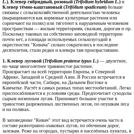
L.
)
,
Клевер гибридный, розовый (
Trifolium hybridum L.
)
и
Клевер тёмно-каштановый (
Trifólium spadíceum
)
больше
связаны с сельскохозяйственной деятельностью человека
(выращиваются как кормовые культурные растения или
сорничают на полях) или тяготеют к нарушенным человеком
пространствам — жилым территориям, свалкам, дорогам и пр.
Поскольку таковых на собственно заповедной территории
почти нет, а площади используемых сельхозугодий в
окрестностях "Кивача" сильно сократились в последние
десятилетия, стали редки и клевера там произраставшие.
1. Клевер луговой (
Trifolium pratense typus L.
)
— двулетнее,
но чаще многолетнее травянистое растение.
Произрастает на всей территории Европы, в Северной
Африке, Западной и Средней Азии. В России встречается в
европейской части, Сибири, на Дальнем Востоке и
Камчатке. Растёт в самых разных типах местообитаний. Легко
приспосабливается к условиям среды. Предпочитает суходолы
сырым низинным лугам. Принимает большое участие в
травостоях разреженных лиственных лесов, по опушкам леса
и на полянах.
В заповеднике "Кивач" этот вид встречается очень часто в
составе разнотравно-злаковых лугов, по обочинам дорог,
залежам. Реже на огородах, пустырях в населённых пунктах, в