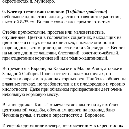
окрестностях д. Мунозеро.
6. Клевер тёмно-каштановый (
Trifólium spadíceum
)
—
небольшое однолетнее или двулетнее травянистое растение,
высотой 8-35 см. Внешне схож с клевером золотистым.
Стебли прямостоячие, простые или маловетвистые,
опушенные. Цветки в головчатых соцветиях, выходящих на
цветоносе из пазух верхних листьев, в начале они почти
шаровидные, затем цилиндрические или яйцевидные. Венчик
на много длиннее чашечки, блестящий, золотисто-жёлтый,
при отцветании коричневый или тёмно-каштановый.
Встречается в Европе, на Кавказе и в Малой Азии, а также в
Западной Сибири. Произрастает на влажных лугах, по
лесистым оврагам, в долинах горных рек. Наиболее обилен на
влажных почвах, не требователен к их плодородию и уровню
кислотности. Даже при обильном произрастании даёт очень
небольшую кормовую массу.
В заповеднике "Кивач" отмечался локально: на лугах близ
центральной усадьбы, обочинам дороги на водопад близ
Чечкина ручья, а также в окрестностях д. Вороново.
И ещё об одном виде клевера, не отмеченном в окрестностях