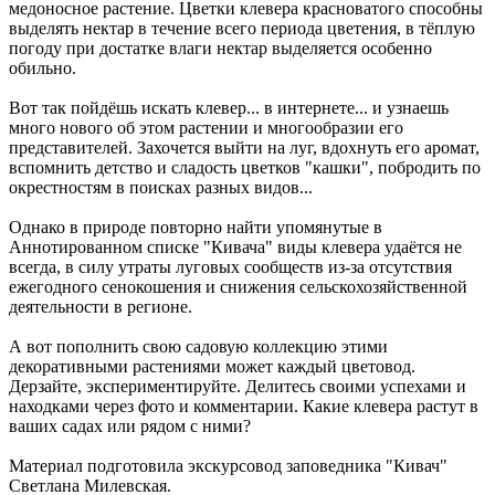
медоносное растение. Цветки клевера красноватого способны
выделять нектар в течение всего периода цветения, в тёплую
погоду при достатке влаги нектар выделяется особенно
обильно.
Вот так пойдёшь искать клевер... в интернете... и узнаешь
много нового об этом растении и многообразии его
представителей. Захочется выйти на луг, вдохнуть его аромат,
вспомнить детство и сладость цветков "кашки", побродить по
окрестностям в поисках разных видов...
Однако в природе повторно найти упомянутые в
Аннотированном списке "Кивача" виды клевера удаётся не
всегда, в силу утраты луговых сообществ из-за отсутствия
ежегодного сенокошения и снижения сельскохозяйственной
деятельности в регионе.
А вот пополнить свою садовую коллекцию этими
декоративными растениями может каждый цветовод.
Дерзайте, экспериментируйте. Делитесь своими успехами и
находками через фото и комментарии. Какие клевера растут в
ваших садах или рядом с ними?
Материал подготовила экскурсовод заповедника "Кивач"
Светлана Милевская.