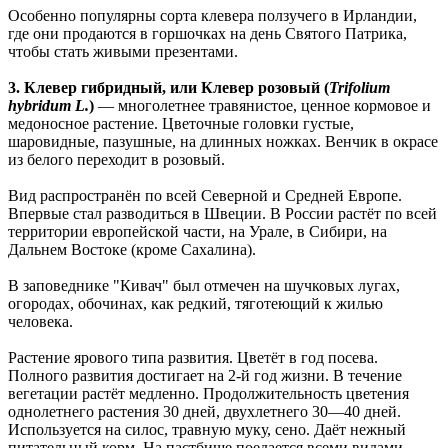
Особенно популярны сорта клевера ползучего в Ирландии,
где они продаются в горшочках на день Святого Патрика,
чтобы стать живыми презентами.
3. Клевер гибридный, или Клевер розовый (
Trifolium
hybridum L.
)
— многолетнее травянистое, ценное кормовое и
медоносное растение. Цветочные головки густые,
шаровидные, пазушные, на длинных ножках. Венчик в окрасе
из белого переходит в розовый.
Вид распространён по всей Северной и Средней Европе.
Впервые стал разводиться в Швеции. В России растёт по всей
территории европейской части, на Урале, в Сибири, на
Дальнем Востоке (кроме Сахалина).
В заповеднике "Кивач" был отмечен на шучковых лугах,
огородах, обочинах, как редкий, тяготеющий к жилью
человека.
Растение ярового типа развития. Цветёт в год посева.
Полного развития достигает на 2-й год жизни. В течение
вегетации растёт медленно. Продолжительность цветения
однолетнего растения 30 дней, двухлетнего 30—40 дней.
Используется на силос, травную муку, сено. Даёт нежный
питательный корм. На пастбище поедается всеми видами