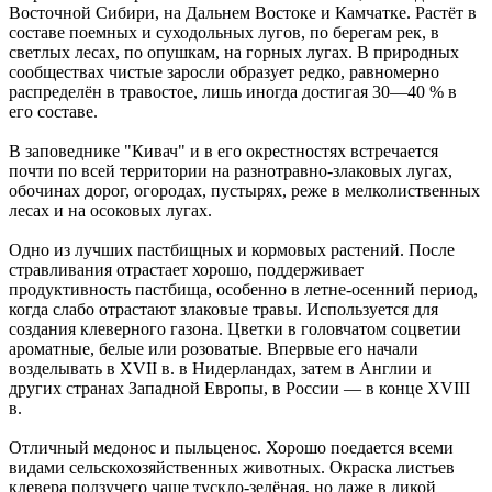
Восточной Сибири, на Дальнем Востоке и Камчатке. Растёт в
составе поемных и суходольных лугов, по берегам рек, в
светлых лесах, по опушкам, на горных лугах. В природных
сообществах чистые заросли образует редко, равномерно
распределён в травостое, лишь иногда достигая 30—40 % в
его составе.
В заповеднике "Кивач" и в его окрестностях встречается
почти по всей территории на разнотравно-злаковых лугах,
обочинах дорог, огородах, пустырях, реже в мелколиственных
лесах и на осоковых лугах.
Одно из лучших пастбищных и кормовых растений. После
стравливания отрастает хорошо, поддерживает
продуктивность пастбища, особенно в летне-осенний период,
когда слабо отрастают злаковые травы. Используется для
создания клеверного газона. Цветки в головчатом соцветии
ароматные, белые или розоватые. Впервые его начали
возделывать в XVII в. в Нидерландах, затем в Англии и
других странах Западной Европы, в России — в конце XVIII
в.
Отличный медонос и пыльценос. Хорошо поедается всеми
видами сельскохозяйственных животных. Окраска листьев
клевера ползучего чаще тускло-зелёная, но даже в дикой