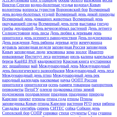
А.П.Кутенкова
блог о природе
бобры
болото
валежник
весна
Виктор Сергин
водно-болотные угодья
водопад Кивач
волонтеры
вопросы туристов
Вороновский бор
Всемирный
день водно-болотных угодий
Всемирный день дикой природы
Всемирный день домашних животных
Всемирный день
окружающей среды
Всемирный день почв
выставка
гнездо
грибы
дендрарий
День вечнозелёных растений
День летнего
Солнцестояния
день лисы
День любви к деревьям
день
орнитолога
день осеннего равноденствия
День подснежника
День рождения
День рябины
деревья
дети
жемчужница
журавль
заповедная неделя
заповедная Россия
заповедник
Кивач
заповедные люди
земляника
зима
зоолог
Ивантер
инвазивные
Институт леса
интервью
июль
калина
карельская
береза
КарНЦ РАН
квадрокоптер
Красная книга
кустарники
лес
лишайники
май
Международный день
Международный
день биологического разнообразия
Международный день леса
Международный день птиц
Международный день рек
народный календарь
насекомые
наука
ООПТ России
орнитологи
орнитология
осень
памяти товарища
папоротник
первоцветы
ПетрГУ
пленэр
подкормка птиц зимой
подснежник
поздравление
праздник
праздники
природа
Карелии
проект
птенцы
птица года
птицы
Птицы
заповедника Кивач
птицы Карелии
растения
РГО
реки
рябина
Сандалка
сентябрь
сирень
СИТЕС
сойка
Сойкин день
Сопохский бор
СОПР
сорняки
стихи
студенты
Суна
сушина