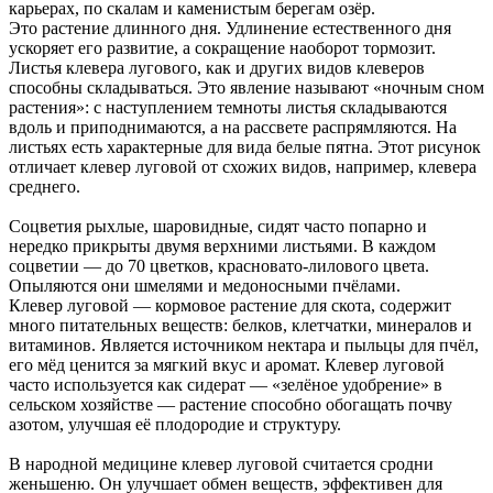
карьерах, по скалам и каменистым берегам озёр.
Это растение длинного дня. Удлинение естественного дня
ускоряет его развитие, а сокращение наоборот тормозит.
Листья клевера лугового, как и других видов клеверов
способны складываться. Это явление называют «ночным сном
растения»: с наступлением темноты листья складываются
вдоль и приподнимаются, а на рассвете распрямляются. На
листьях есть характерные для вида белые пятна. Этот рисунок
отличает клевер луговой от схожих видов, например, клевера
среднего.
Соцветия рыхлые, шаровидные, сидят часто попарно и
нередко прикрыты двумя верхними листьями. В каждом
соцветии — до 70 цветков, красновато-лилового цвета.
Опыляются они шмелями и медоносными пчёлами.
Клевер луговой — кормовое растение для скота, содержит
много питательных веществ: белков, клетчатки, минералов и
витаминов. Является источником нектара и пыльцы для пчёл,
его мёд ценится за мягкий вкус и аромат. Клевер луговой
часто используется как сидерат — «зелёное удобрение» в
сельском хозяйстве — растение способно обогащать почву
азотом, улучшая её плодородие и структуру.
В народной медицине клевер луговой считается сродни
женьшеню. Он улучшает обмен веществ, эффективен для