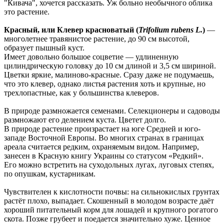
"Кивача", хочется рассказать. Уж больно необычного облика
это растение.
Красный, или Клевер красноватый (
Trifolium rubens L.
)
—
многолетнее травянистое растение, до 90 см высотой,
образует пышный куст.
Имеет довольно большое соцветие — удлиненную
цилиндрическую головку до 10 см длиной и 3,5 см шириной.
Цветки яркие, малиново-красные. Сразу даже не подумаешь,
что это клевер, однако листья растения хоть и крупные, но
трехлопастные, как у большинства клеверов.
В природе размножается семенами. Селекционеры и садоводы
размножают его делением куста. Цветет долго.
В природе растение произрастает на юге Средней и юго-
западе Восточной Европы. Во многих странах в границах
ареала считается редким, охраняемым видом. Например,
занесен в Красную книгу Украины со статусом «Редкий».
Его можно встретить на суходольных лугах, луговых степях,
по опушкам, кустарникам.
Чувствителен к кислотности почвы: на сильнокислых грунтах
растёт плохо, выпадает. Скошенный в молодом возрасте даёт
хороший питательный корм для лошадей и крупного рогатого
скота. Позже грубеет и поедается значительно хуже. Ценное