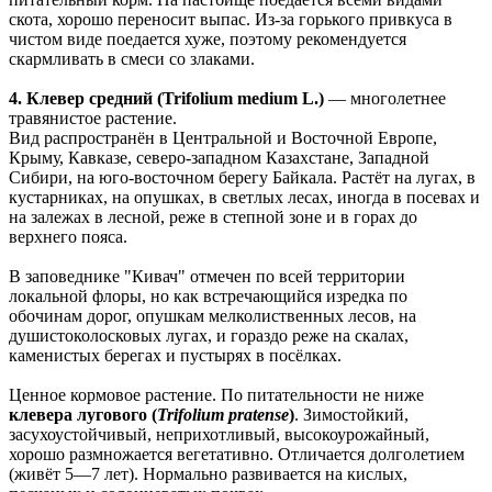
скота, хорошо переносит выпас. Из-за горького привкуса в
чистом виде поедается хуже, поэтому рекомендуется
скармливать в смеси со злаками.
4. Клевер средний (Trifolium medium L.)
— многолетнее
травянистое растение.
Вид распространён в Центральной и Восточной Европе,
Крыму, Кавказе, северо-западном Казахстане, Западной
Сибири, на юго-восточном берегу Байкала. Растёт на лугах, в
кустарниках, на опушках, в светлых лесах, иногда в посевах и
на залежах в лесной, реже в степной зоне и в горах до
верхнего пояса.
В заповеднике "Кивач" отмечен по всей территории
локальной флоры, но как встречающийся изредка по
обочинам дорог, опушкам мелколиственных лесов, на
душистоколосковых лугах, и гораздо реже на скалах,
каменистых берегах и пустырях в посёлках.
Ценное кормовое растение. По питательности не ниже
клевера лугового (
Trifolium pratense
)
. Зимостойкий,
засухоустойчивый, неприхотливый, высокоурожайный,
хорошо размножается вегетативно. Отличается долголетием
(живёт 5—7 лет). Нормально развивается на кислых,