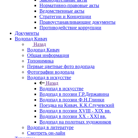
Нормативно-правовые акты
Ведомственные акты
Стратегии и Концепции
Правоустанавливающие документы
Противодействие коррупции
Документы
Водопад Кивач
Назад
Водопад Кивач
Общая информация
Топонимика
Первые цветные фото водопада
Фотографии водопада
Водопад в искусстве
Назад
Водопад в искусстве
Водопад в поэзии Г.Р.Державина
Водопад в поэзии Ф.Н.Глинки
Поездка на Кивач. К.К.Случевский
Водопад в поэзии XVIII - XIX вв.
Водопад в поэзии XX - XXI вв.
Водопад на полотнах художников
Водопад в литературе
Смотреть он-лайн