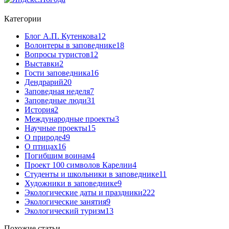
Категории
Блог А.П. Кутенкова
12
Волонтеры в заповеднике
18
Вопросы туристов
12
Выставки
2
Гости заповедника
16
Дендрарий
20
Заповедная неделя
7
Заповедные люди
31
История
2
Международные проекты
3
Научные проекты
15
О природе
49
О птицах
16
Погибшим воинам
4
Проект 100 символов Карелии
4
Студенты и школьники в заповеднике
11
Художники в заповеднике
9
Экологические даты и праздники
222
Экологические занятия
9
Экологический туризм
13
Похожие статьи