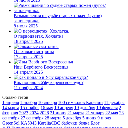
14 июля 2025
Размышления о судьбе старых пожен (лугов)
заповедника.
8 июля 2025
О первоцветах. Хохлатка.
18 апреля 2025
Ольховые смотрины
17 апреля 2025
Ивы Вербного Воскресенья
14 апреля 2025
Как попало в Уфу карельское чудо?
11 ноября 2024
Облако тегов
1 апреля
1 ноября
10 января
100 символов Карелии
11 декабря
14 марта
15 ноября
16 мая
19 апреля
19 декабря
19 февраля
2
февраля
2023
2024
2026
21 июня
21 марта
21 января
22 мая
23
сентября
27 сентября
28 марта
5 декабря
5 июня
9 июля
GreenSol
KA5043
KareliaCBC
бабочки
белка
Блог