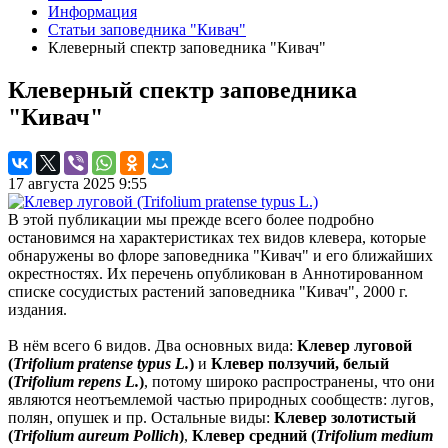
Информация
Статьи заповедника "Кивач"
Клеверный спектр заповедника "Кивач"
Клеверный спектр заповедника
"Кивач"
17 августа 2025 9:55
В этой публикации мы прежде всего более подробно
остановимся на характеристиках тех видов клевера, которые
обнаружены во флоре заповедника "Кивач" и его ближайших
окрестностях. Их перечень опубликован в Аннотированном
списке сосудистых растений заповедника "Кивач", 2000 г.
издания.
В нём всего 6 видов. Два основных вида:
Клевер луговой
(
Trifolium pratense typus L.
)
и
Клевер ползучий, белый
(
Trifolium repens L.
)
, потому широко распространены, что они
являются неотъемлемой частью природных сообществ: лугов,
полян, опушек и пр. Остальные виды:
Клевер золотистый
(
Trifolium aureum Pollich
)
,
Клевер средний (
Trifolium medium