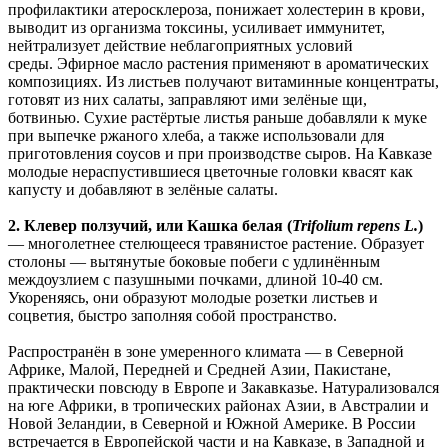
профилактики атеросклероза, понижает холестерин в крови,
выводит из организма токсины, усиливает иммунитет,
нейтрализует действие неблагоприятных условий
среды. Эфирное масло растения применяют в ароматических
композициях. Из листьев получают витаминные концентраты,
готовят из них салаты, заправляют ими зелёные щи,
ботвинью. Сухие растёртые листья раньше добавляли к муке
при выпечке ржаного хлеба, а также использовали для
приготовления соусов и при производстве сыров. На Кавказе
молодые нераспустившиеся цветочные головки квасят как
капусту и добавляют в зелёные салаты.
2. Клевер ползучий, или Кашка белая (
Trifolium repens L.
)
— многолетнее стелющееся травянистое растение. Образует
столоны — вытянутые боковые побеги с удлинённым
междоузлием с пазушными почками, длиной 10-40 см.
Укореняясь, они образуют молодые розетки листьев и
соцветия, быстро заполняя собой пространство.
Распространён в зоне умеренного климата — в Северной
Африке, Малой, Передней и Средней Азии, Пакистане,
практически повсюду в Европе и Закавказье. Натурализовался
на юге Африки, в тропических районах Азии, в Австралии и
Новой Зеландии, в Северной и Южной Америке. В России
встречается в Европейской части и на Кавказе, в Западной и