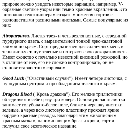
природе можно увидеть некоторые вариации, например, V-
образные светлые узоры или темно-красные вкрапления. Это
позволило селекционерам создать множество сортов с
разноцветными расписными листьями. Самые популярные из
них:
Atropurpurea.
Листья трех- и четырехлопастные, с серединой
пурпурного цвета, с выразительной тонкой ярко-салатовой
каймой по краям. Сорт предназначен для солнечных мест, в
тени листья станут зеленые и потеряют свою декоративность.
Имеет сходство с печально известной кислицей рожковой, но
в отличие от неё, его не сложно контролировать, он не
становится злостным сорняком.
Good Luck
("Счастливый случай"). Имеет четыре листочка, с
пурпурным центром и преобладанием зеленого к краям.
Dragons Blood
("Кровь дракона"). Его мелкие трилистники
объединяют в себе сразу три колера. Основную часть листка
занимает голубовато-белое поле, ближе к черешку листики
зеленые, а через всю листовую пластинку проходят яркие
бордово-красные разводы. Благодаря этим живописным
красным мазкам, напоминающим брызги крови, сорт и
получил свое экзотическое название.